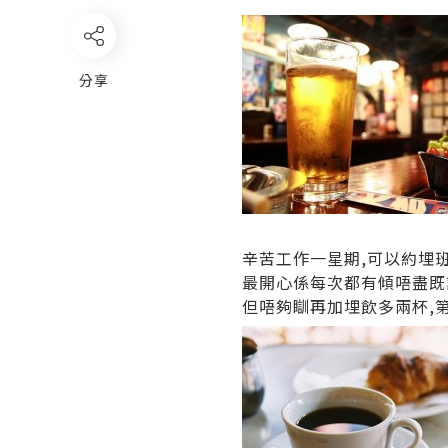
分享
辛苦工作一星期,可以約埋
最開心係每次都有傾唔盡既
但唔夠瞓再加埋飲多兩杯,