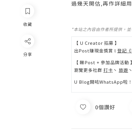
過幾天開估,再作詳細用
收藏
*本站之內容由作者所提供，
【 U Creator 招募 】
出Post賺現金獎賞 l
登記《
分享
【 睇Post + 參加品牌活動 
瀏覽更多社群
打卡
丶
旅遊
U Blog開咗WhatsAp
0個讚好