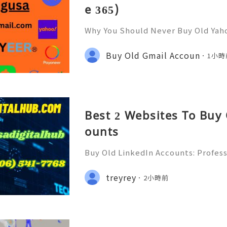
e 365)
Why You Should Never Buy Old Yah
ntinues to be used by millions of 
onal communication, business cor
Buy Old Gmail Accoun
1小時
ccount recovery. Because of
Best 2 Websites To Buy
ounts
Buy Old LinkedIn Accounts: Profess
rivacy Protection & Responsible
ide 2026) 💫💎💲💫🌐✨💎Fast & Rel
treyrey
2小時前
rt 💫💎💲💫🌐✨💎WhatsApp :+1 (506)