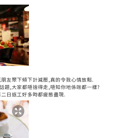
班朋友聚下傾下計減壓,真的令我心情放鬆.
話題,大家都唔捨得走,唔知你地係咪都一樣?
第二日返工好多時都疲態盡現.