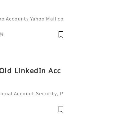
oo Accounts Yahoo Mail co
people worldwide for pers
respondence, and online a
前
 Old LinkedIn Acc
ional Account Security, P
 Management (Complete Gu
iable 24/7 Customer Suppo
 541-7