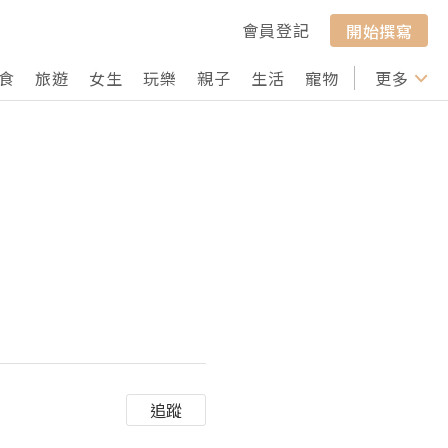
會員登記
開始撰寫
食
旅遊
女生
玩樂
親子
生活
寵物
行山
更多
打卡
追蹤