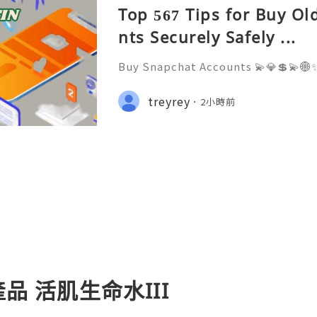
Top 567 Tips for Buy O
nts Securely Safely ...
Buy Snapchat Accounts 💫💎💲💫🌐✨
stomer Support 💫💎💲💫🌐✨💎What
💫💎💲💫🌐✨💎Telegram: @usadigita
treyrey
2小時前
d: usadigitalhub 💫💎💲💫🌐✨💎Ema
l
產品 活肌生命水III