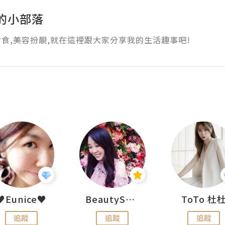
y的小部落
食,美容扮靚,就在這裡跟大家分享我的生活趣事吧!
♥Eunice♥
BeautySearch
ToTo 杜
追蹤
追蹤
追蹤