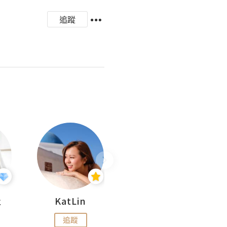
追蹤
杜
KatLin
Missmiki 米奇小姐
追蹤
追蹤