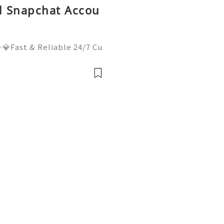
ld Snapchat Accou
💎Fast & Reliable 24/7 Cu
sApp :+1 (506) 541-7768
lhub 💫💎💲💫🌐✨💎Discor
il:usadigitalhubsell@gmai