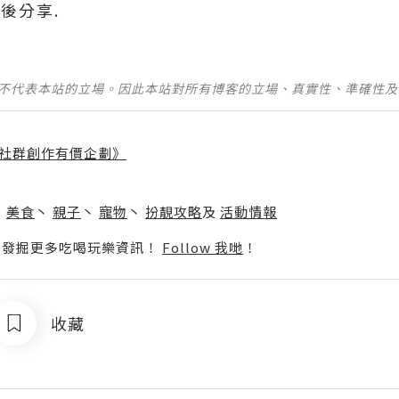
後分享.
並不代表本站的立場。因此本站對所有博客的立場、真實性、準確性
社群創作有價企劃》
】
丶
美食
丶
親子
丶
寵物
丶
扮靚攻略
及
活動情報
p啦！發掘更多吃喝玩樂資訊！
Follow 我哋
！
收藏