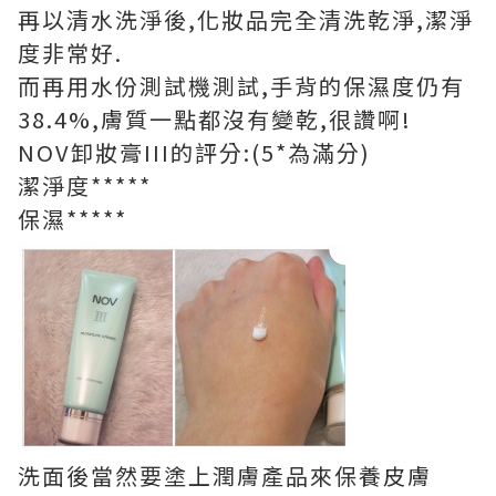
再以清水洗淨後,化妝品完全清洗乾淨,潔淨
度非常好.
而再用水份測試機測試,手背的保濕度仍有
38.4%,膚質一點都沒有變乾,很讚啊!
NOV卸妝膏III的評分:(5*為滿分)
潔淨度*****
保濕*****
洗面後當然要塗上潤膚產品來保養皮膚