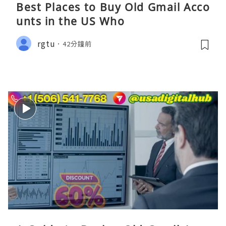
Best Places to Buy Old Gmail Acco
unts in the US Who
rgtu
42分鐘前