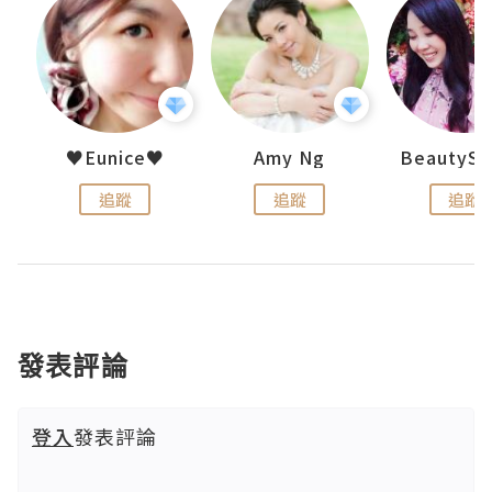
h 夏沫
♥Eunice♥
Amy Ng
追蹤
追蹤
追蹤
發表評論
登入
發表評論