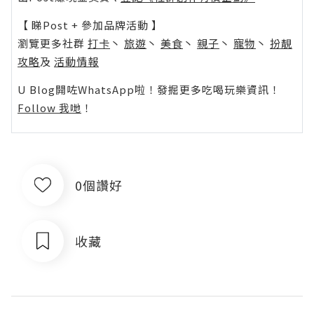
【 睇Post + 參加品牌活動 】
瀏覽更多社群
打卡
丶
旅遊
丶
美食
丶
親子
丶
寵物
丶
扮靚
攻略
及
活動情報
U Blog開咗WhatsApp啦！發掘更多吃喝玩樂資訊！
Follow 我哋
！
0個讚好
收藏