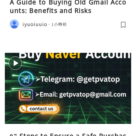
A Guide to Buying Old Gmail Acco
unts: Benefits and Risks
iyuoiuuio
1小時前