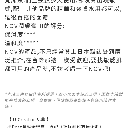
感,配上其他品牌的精華和爽膚水用都可以,
是很百搭的面霜.
NOV潤膚膏III的評分:
保濕度****
温和度*****
NOV的產品,不只經常登上日本雜誌受到廣
泛推介,在台灣那邊一樣受歡迎,要找敏感肌
都可用的產品時,不妨考慮一下NOV吧!
*本站之內容由作者所提供，並不代表本站的立場。因此本站對
所有博客的立場、真實性、準確性及完整性不負任何法律責
任。
【 U Creator 招募 】
出Post賺現金獎賞 l
登記《社群創作有價企劃》