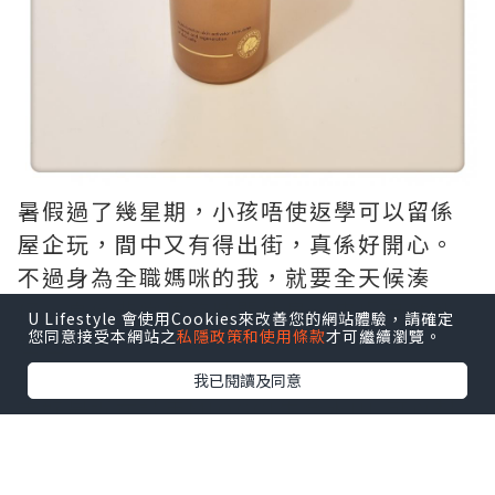
暑假過了幾星期，小孩唔使返學可以留係
屋企玩，間中又有得出街，真係好開心。
不過身為全職媽咪的我，就要全天候湊
仔，真係非常唔夠時間休息，皮膚自然都
U Lifestyle 會使用Cookies來改善您的網站體驗，請確定
您同意接受本網站之
私隱政策和使用條款
才可繼續瀏覽。
差左。
我已閱讀及同意
幸好最近在試用MIOGGI生命水III,可以幫
我既皮膚注滿營養，先可以令我睇落無咁
殘，一趕疲態。