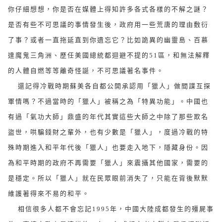
你仔細想想，你是否在媒體上得知許多各式各樣的不解之謎？
是否有些不可思議的事情發生後，政府用一些荒唐的理由敷衍
了事？或者一直拖延直到你遺忘它？比如詭異的幽靈島、百慕
達魔鬼三角洲、歷任美國總統都迴避不提的51區，和無法解釋
的人體自燃等等離奇怪誕，不可思議著名事件。
還記得冷戰時期蘇美各自都公開承認用「獵人」做間諜互探
軍情嗎？不過當時的「獵人」被稱之為「特異功能」。中國也
有過「氣功大師」鼎盛的年代其實這些大師之中除了那些欺名
盜世，哄騙錢財之輩外，也有少數是「獵人」，度過冷戰的特
殊時期進入和平年代後「獵人」也要走入地下，隱藏身份。因
為和平時期的政府不再需要「獵人」來震攝其他國家，需要的
是穩定。所以「獵人」就在民眾眼前消失了，只能在背後默默
維護著得來不易的和平。
相信很多人都不會忘記1995年，中國大陸成都發生的殭屍事