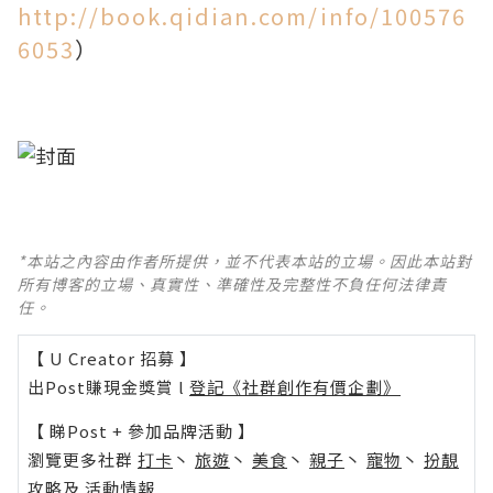
http://book.qidian.com/info/100576
6053
）
*本站之內容由作者所提供，並不代表本站的立場。因此本站對
所有博客的立場、真實性、準確性及完整性不負任何法律責
任。
【 U Creator 招募 】
出Post賺現金獎賞 l
登記《社群創作有價企劃》
【 睇Post + 參加品牌活動 】
瀏覽更多社群
打卡
丶
旅遊
丶
美食
丶
親子
丶
寵物
丶
扮靚
攻略
及
活動情報