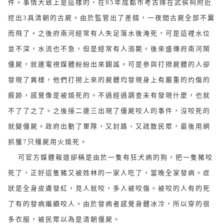
件。事情大致上是這樣的，在95年成都市考古隊在武侯祠附近
挖出3具清朝的古屍。由於監管出了差錯，一夜間古屍全部不翼
而飛了。之後府南河經常有人失足落水後淹死，可是這裡水位
並不深，水流也不急，但是經常有人溺斃。後來盛傳府南河鬧
僵屍，就連電視媒體紛紛出來闢謠。可是參與打撈屍體的人卻
發現了異樣，他們打撈上來的屍體均發現身上有嚴重的灼傷的
痕跡，感覺像是被燒死的。不過經過調查未有發現什麼，也就
不了了之了。之後接二連三出現了僵屍咬人的事件，沒咬死的
就變僵屍。政府出動了軍隊，又封路、又疏散民眾，最後用網
抓獲7只殭屍用火燒死。
可官方媒體報道卻稱是由於一隻有狂犬病的狗，把一隻豬咬
死了，正好這隻豬又被姓林的一家人吃了，當晚全家發病。症
狀是全身皮膚發紅，見人就咬，多人被咬傷。被咬的人有的死
了有的發病繼續咬人。由於發病者感覺身體冰冷，所以穿的很
多衣服，被民眾以為是清朝僵屍。