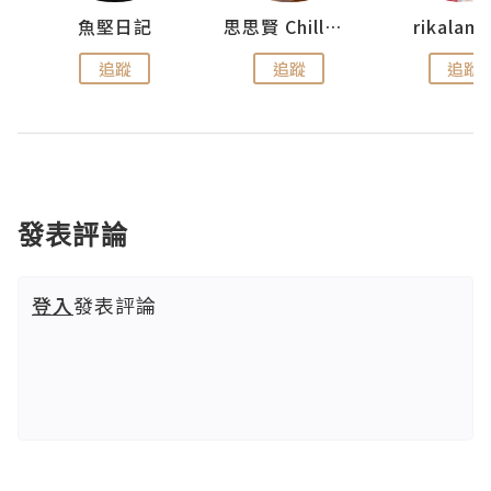
urnal
魚堅日記
思思賢 ChillMyBabe
rikala
追蹤
追蹤
追蹤
發表評論
登入
發表評論