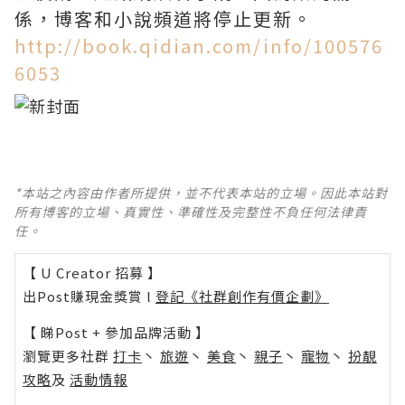
係，博客和小說頻道將停止更新。
http://book.qidian.com/info/100576
6053
*本站之內容由作者所提供，並不代表本站的立場。因此本站對
所有博客的立場、真實性、準確性及完整性不負任何法律責
任。
【 U Creator 招募 】
出Post賺現金獎賞 l
登記《社群創作有價企劃》
【 睇Post + 參加品牌活動 】
瀏覽更多社群
打卡
丶
旅遊
丶
美食
丶
親子
丶
寵物
丶
扮靚
攻略
及
活動情報