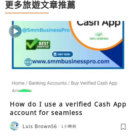
更多旅遊文章推薦
How do I use a verified Cash App
account for seamless
Luis Brown56
1小時前