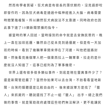
然而有學者質疑，狂犬病是有很長的潛伏期的，沒見過即咬
即發作的，因為狂犬病毒是通過中樞神經進入大腦，病毒需要
時間繁殖複製。所以顯然狂犬病說法不太靠譜。同時政府也因
此事下達了10類新聞禁播的指令。
據當時的軍人回述，當時接到的命令就是去安撫民眾的，晚
上一直在加班巡邏，雖然自己從未見到過僵屍。但是有一天加
班的時候，看到了幾輛軍車開來停在了河邊，叫他把道路封
鎖。然後看見幾個軍人把一個東西拉上一輛軍車，拉走的是什
麼就沒人知道了，這事已經列為了軍事機密。
世界上還有很多很多類似事件，到底是現在靈異事件少了？
還是新聞管控嚴了？當然你如果可以去台灣，不妨看看當地新
聞，台灣的媒體還是比較自由的。 後來據說軍方是找了 「獵
人」來抓屍的，聽說還找了不止一組「獵人」 出手。總之我們
做的事情，就是幫助政府處理這些他們無法解決，更不能讓民