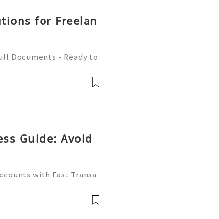
utions for Freelan
Full Documents - Ready to
580) 771-7982 ✈️ Telegra
mZone 📧 Email:
ess Guide: Avoid
Accounts with Fast Transa
tive digital economy of 2
ate differentiator. Wheth