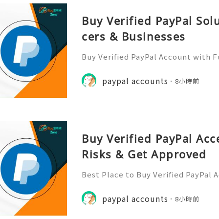
Buy Verified PayPal Sol
cers & Businesses
Buy Verified PayPal Account with 
Use Contact Info 📞 WhatsApp: +1 (
m: @BuySmmZone ✅ Skype: BuySm
paypal accounts
8小時前
Buy Verified PayPal Acc
Risks & Get Approved
Best Place to Buy Verified PayPal 
ction Speeds In the hyper-competi
026, transaction speed is the ultim
paypal accounts
8小時前
er you are bidding on a