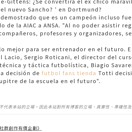
-Gittens: ¿Se convertirá el ex chico maravi
'el nuevo Sancho? ' en Dortmund?
 demostrado que es un campeón incluso fue
o de la AIAC a ANSA. "Al no poder asistir re
 compañeros, profesores y organizadores, se
o mejor para ser entrenador en el futuro. E
 Lacio, Sergio Roticani, el director del curs
técnica y táctica futbolística, Biagio Savar
la decisión de
futbol fans tienda
Totti decis
pitre de la escuela en el futuro".
並不代表本站的立場。因此本站對所有博客的立場、真實性、準確性
社群創作有價企劃》