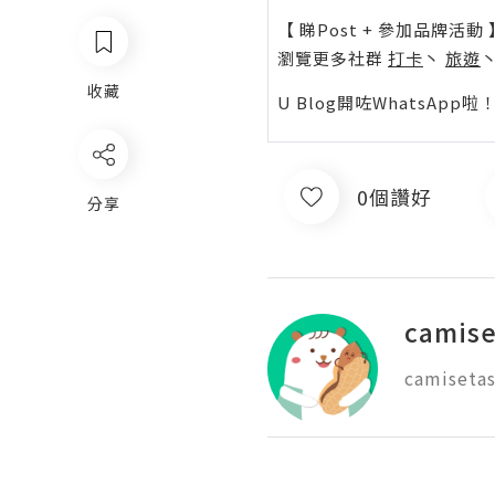
【 睇Post + 參加品牌活動 
瀏覽更多社群
打卡
丶
旅遊
收藏
U Blog開咗WhatsAp
0個讚好
分享
camise