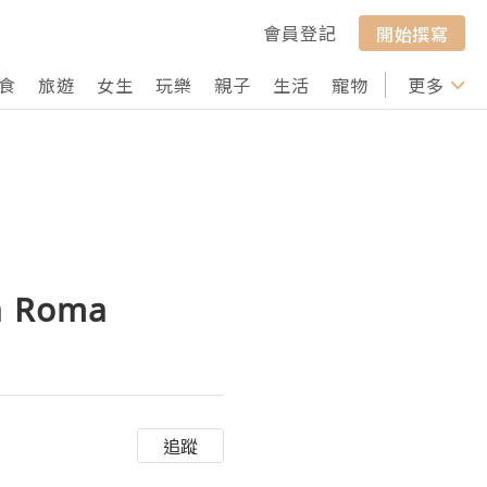
會員登記
開始撰寫
食
旅遊
女生
玩樂
親子
生活
寵物
行山
更多
打卡
la Roma
追蹤