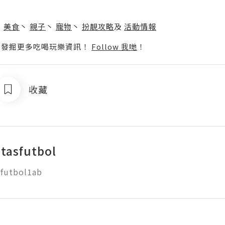
】
丶
美食
丶
親子
丶
寵物
丶
扮靚攻略
及
活動情報
p啦！發掘更多吃喝玩樂資訊！
Follow 我哋
！
收藏
tasfutbol