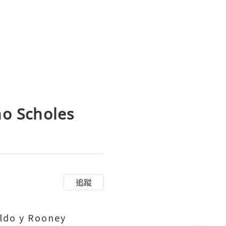
ño Scholes
追蹤
ldo y Rooney