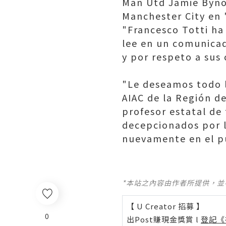
Man Utd Jamie Bynoe
Manchester City en 
"Francesco Totti ha
lee en un comunicad
y por respeto a sus
"Le deseamos todo l
AIAC de la Región del
profesor estatal de 
decepcionados por 
nuevamente en el pu
*本站之內容由作者所提供，
【 U Creator 招募 】
0
出Post賺現金獎賞 l
登記《