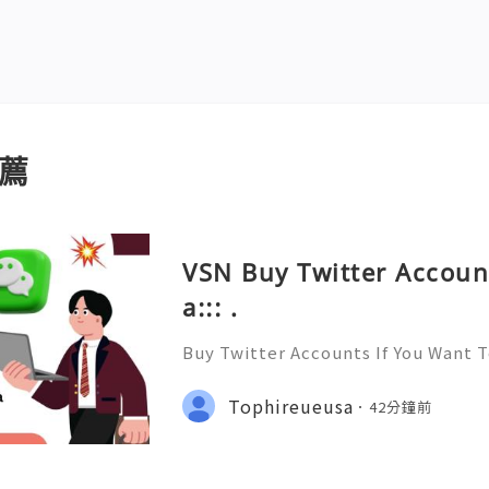
薦
VSN Buy Twitter Accoun
a::: .
Buy Twitter Accounts If You Want 
yone and Get to know Everyone. Y
Social network and have Likes, Fo
Tophireueusa
42分鐘前
hares On All Of Your Posts. W