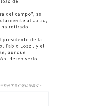
lloso del
ra del campo", se
gularmente al curso,
 ha retirado.
l presidente de la
o, Fabio Lozzi, y el
ese, aunque
ión, deseo verlo
及完整性不負任何法律責任。