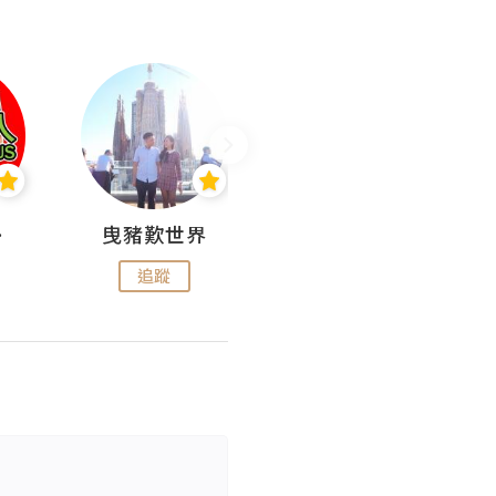
nius
曳豬歎世界
Koalascities (^O^)! @ UTravel
追蹤
追蹤