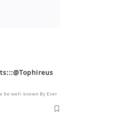
ts:::@Tophireus
To be well-known By Ever
ou must Be A member Of A
llowers, Comments, And S