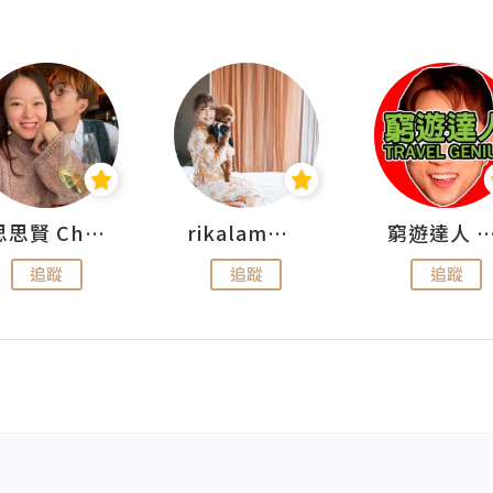
思思賢 ChillMyBabe
rikalammm
窮遊達人 Mr.TravelGe
追蹤
追蹤
追蹤