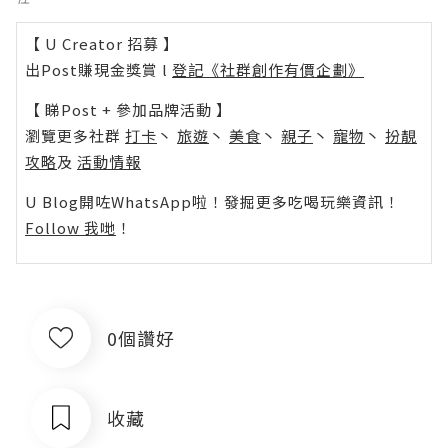
【 U Creator 招募 】
出Post賺現金獎賞 l
登記《社群創作有價企劃》
【 睇Post + 參加品牌活動 】
瀏覽更多社群
打卡
丶
旅遊
丶
美食
丶
親子
丶
寵物
丶
扮靚
攻略
及
活動情報
U Blog開咗WhatsApp啦！發掘更多吃喝玩樂資訊！
Follow 我哋
！
0個讚好
收藏