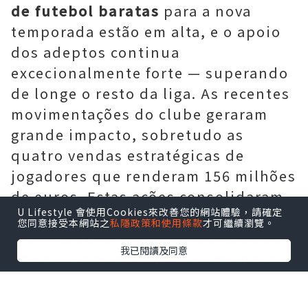
de futebol baratas
para a nova
temporada estão em alta, e o apoio
dos adeptos continua
excecionalmente forte — superando
de longe o resto da liga. As recentes
movimentações do clube geraram
grande impacto, sobretudo as
quatro vendas estratégicas de
jogadores que renderam 156 milhões
de euros. Estas ações consolidaram
U Lifestyle 會使用Cookies來改善您的網站體驗，請確定
o Paris Saint-Germain como um dos
您同意接受本網站之
私隱政策和使用條款
才可繼續瀏覽。
grandes vencedores do mercado de
我已閱讀及同意
transferências de verão. Um ponto
de destaque desta estratégia foi a
negociação bem-sucedida de dois