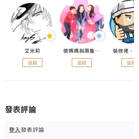
點滴
艾米莉
儍媽媽與兩隻小魔怪之家
追蹤
追蹤
追蹤
發表評論
登入
發表評論