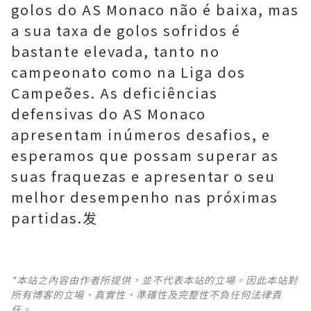
golos do AS Monaco não é baixa, mas
a sua taxa de golos sofridos é
bastante elevada, tanto no
campeonato como na Liga dos
Campeões. As deficiências
defensivas do AS Monaco
apresentam inúmeros desafios, e
esperamos que possam superar as
suas fraquezas e apresentar o seu
melhor desempenho nas próximas
partidas.发
*本站之內容由作者所提供，並不代表本站的立場。因此本站對
所有博客的立場、真實性、準確性及完整性不負任何法律責
任。