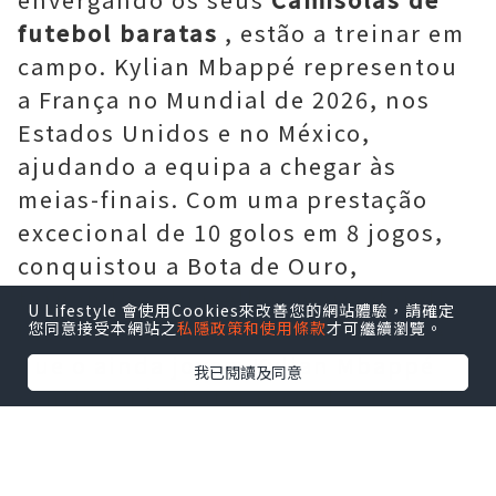
futebol baratas
, estão a treinar em
campo. Kylian Mbappé representou
a França no Mundial de 2026, nos
Estados Unidos e no México,
ajudando a equipa a chegar às
meias-finais. Com uma prestação
excecional de 10 golos em 8 jogos,
conquistou a Bota de Ouro,
tornando-se o melhor marcador da
U Lifestyle 會使用Cookies來改善您的網站體驗，請確定
história dos Mundiais. Acredita-se
您同意接受本網站之
私隱政策和使用條款
才可繼續瀏覽。
que o ainda jovem Kylian Mbappé
我已閱讀及同意
continuará a bater recordes de golos
em Mundiais. Após a França não ter
chegado à final, Kylian Mbappé