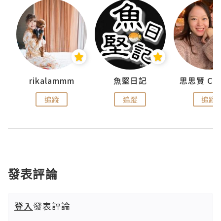
urnal
rikalammm
魚堅日記
追蹤
追蹤
追蹤
發表評論
登入
發表評論