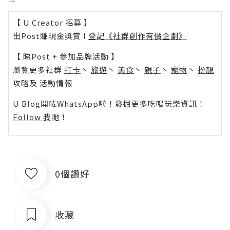
【 U Creator 招募 】
出Post賺現金獎賞 l
登記《社群創作有價企劃》
【 睇Post + 參加品牌活動 】
瀏覽更多社群
打卡
丶
旅遊
丶
美食
丶
親子
丶
寵物
丶
扮靚
攻略
及
活動情報
U Blog開咗WhatsApp啦！發掘更多吃喝玩樂資訊！
Follow 我哋
！
0個讚好
收藏