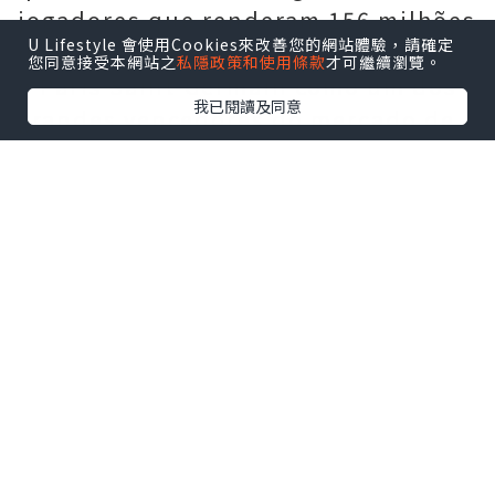
jogadores que renderam 156 milhões
U Lifestyle 會使用Cookies來改善您的網站體驗，請確定
de euros. Estas ações consolidaram
您同意接受本網站之
私隱政策和使用條款
才可繼續瀏覽。
o Paris Saint-Germain como um dos
我已閱讀及同意
grandes vencedores do mercado de
transferências de verão. Um ponto
de destaque desta estratégia foi a
negociação bem-sucedida de dois
avançados com salários elevados
que há muito não correspondiam às
expectativas; ambos foram
contratados por grandes clubes da
Série A italiana por valores
significativos, num processo
marcado por bastante drama. Além
disso, o clube negociou com sucesso