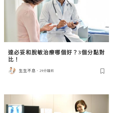
達必妥和脫敏治療哪個好？3個分點對
比！
生生不息
29分鐘前