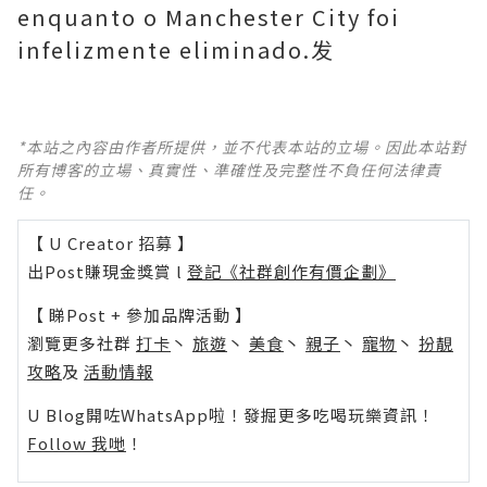
enquanto o Manchester City foi
infelizmente eliminado.发
*本站之內容由作者所提供，並不代表本站的立場。因此本站對
所有博客的立場、真實性、準確性及完整性不負任何法律責
任。
【 U Creator 招募 】
出Post賺現金獎賞 l
登記《社群創作有價企劃》
【 睇Post + 參加品牌活動 】
瀏覽更多社群
打卡
丶
旅遊
丶
美食
丶
親子
丶
寵物
丶
扮靚
攻略
及
活動情報
U Blog開咗WhatsApp啦！發掘更多吃喝玩樂資訊！
Follow 我哋
！