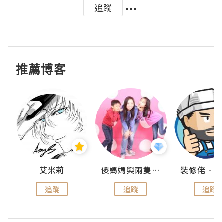
追蹤
推薦博客
點滴
艾米莉
儍媽媽與兩隻小魔怪之家
追蹤
追蹤
追蹤