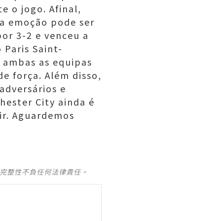
e o jogo. Afinal,
 a emoção pode ser
por 3-2 e venceu a
 Paris Saint-
, ambas as equipas
de força. Além disso,
adversários e
ester City ainda é
uir. Aguardemos
及完整性不負任何法律責任。