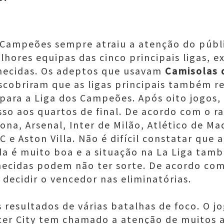
s Campeões sempre atraiu a atenção do públ
lhores equipas das cinco principais ligas,
hecidas. Os adeptos que usavam
Camisolas 
obriram que as ligas principais também r
ara a Liga dos Campeões. Após oito jogos, 
o aos quartos de final. De acordo com o ra
na, ​​​​Arsenal, Inter de Milão, Atlético de M
C e Aston Villa. Não é difícil constatar que 
da é muito boa e a situação na La Liga ta
hecidas podem não ter sorte. De acordo com
decidir o vencedor nas eliminatórias.
 resultados de várias batalhas de foco. O j
ter City tem chamado a atenção de muitos 