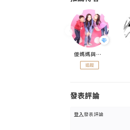
Hahakelly的生活點滴
儍媽媽與兩隻小魔怪之家
追蹤
追蹤
發表評論
登入
發表評論