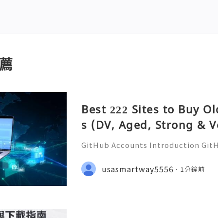
薦
Best 222 Sites to Buy O
s (DV, Aged, Strong & V
GitHub Accounts Introduction GitHu
eading platforms for software dev
ions of developers, businesses, st
usasmartway5556
1分鐘前
ommunities. It is much m