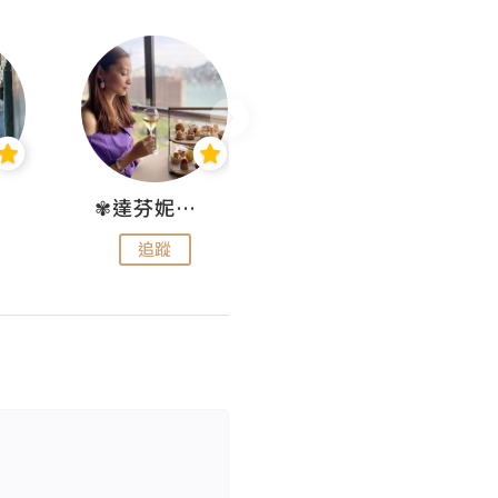
✾達芬妮•愛孩子•愛生活✾
wendysugar享受生活gogogo
追蹤
追蹤