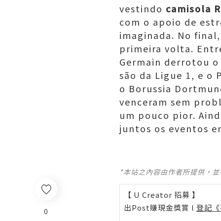
vestindo
camisola 
com o apoio de est
imaginada. No final
primeira volta. Entr
Germain derrotou o 
são da Ligue 1, e o 
o Borussia Dortmun
venceram sem proble
um pouco pior. Aind
juntos os eventos 
*本站之內容由作者所提供，
【 U Creator 招募 】
出Post賺現金獎賞 l
登記《
0