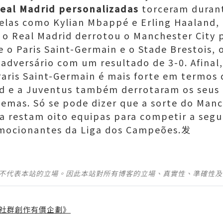
Real Madrid personalizadas
torceram durant
relas como Kylian Mbappé e Erling Haaland,
, o Real Madrid derrotou o Manchester City 
e o Paris Saint-Germain e o Stade Brestois, o
adversário com um resultado de 3-0. Afinal
Paris Saint-Germain é mais forte em termos 
d e a Juventus também derrotaram os seus 
mas. Só se pode dizer que a sorte do Manch
a restam oito equipas para competir a seg
emocionantes da Liga dos Campeões.发
並不代表本站的立場。因此本站對所有博客的立場、真實性、準確性
社群創作有價企劃》