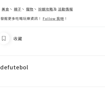
】
丶
美食
丶
親子
丶
寵物
丶
扮靚攻略
及
活動情報
p啦！發掘更多吃喝玩樂資訊！
Follow 我哋
！
收藏
defutebol