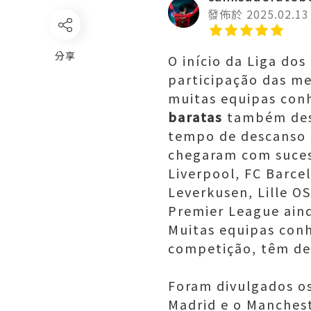
發佈於 2025.02.13
分享
O início da Liga do
participação das me
muitas equipas con
baratas
também desc
tempo de descanso p
chegaram com sucess
Liverpool, FC Barcelo
Leverkusen, Lille OS
Premier League ain
Muitas equipas con
competição, têm de 
Foram divulgados os
Madrid e o Manches