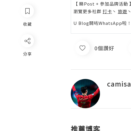
【 睇Post + 參加品牌活動 
瀏覽更多社群
打卡
丶
旅遊
U Blog開咗WhatsAp
收藏
0個讚好
分享
camisa
推薦博客