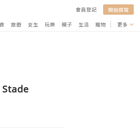
會員登記
開始撰寫
食
旅遊
女生
玩樂
親子
生活
寵物
行山
更多
打卡
 Stade