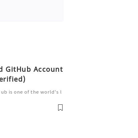
ld GitHub Account
erified)
b is one of the world's l
elopment, trusted by mill
artups, and open-source c