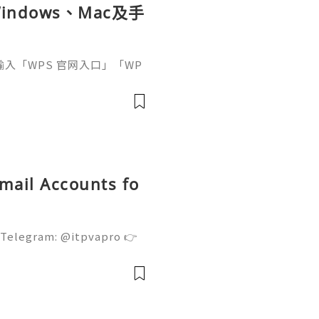
ndows、Mac及手
接輸入「WPS 官网入口」「WP
中往往同時出現官方網站、應
及第三方下載頁面。
Gmail Accounts fo
 Telegram: @itpvapro 👉
👉⇨➤ Email : itpvapro@gm
ps://itpvapro.com Gmail i
l servi