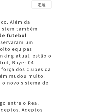
追蹤
ico. Além da
 existem também
de futebol
eservaram um
oito equipas
nking atual, estão o
adrid, Bayer 04
a força dos clubes da
mbém mudou muito.
 o novo sistema de
ogo entre o Real
adeptos. Adeptos