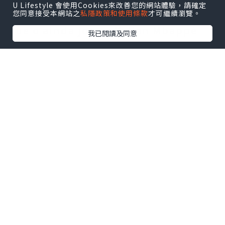
U Lifestyle 會使用Cookies來改善您的網站體驗，請確定
história dos Mundiais. Acredita-se
您同意接受本網站之
私隱政策和使用條款
才可繼續瀏覽。
que o ainda jovem Kylian Mbappé
我已閱讀及同意
continuará a bater recordes de golos
em Mundiais. Após a França não ter
chegado à final, Kylian Mbappé
manifestou o seu pesar pelo facto de
a equipa não ter alcançado a
qualificação e atribuiu a conquista
ao esforço de toda a equipa.
啊啊发
As
camisolas Mbappé PSG
baratas
tremulam enquanto os
gritos dos adeptos ecoam pelo
estádio. O talento excecional de