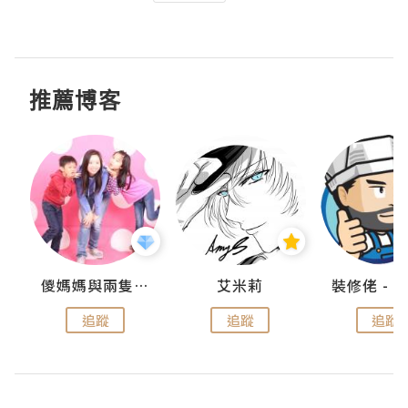
推薦博客
點滴
儍媽媽與兩隻小魔怪之家
艾米莉
追蹤
追蹤
追蹤