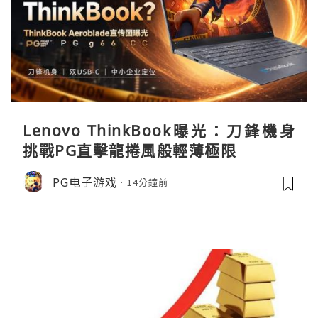
Lenovo ThinkBook曝光：刀鋒機身
挑戰PG直擊龍捲風般輕薄極限
PG电子游戏
14分鐘前