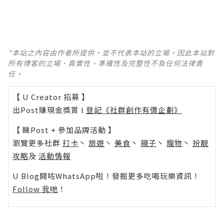
*本站之內容由作者所提供，並不代表本站的立場。因此本站對
所有博客的立場、真實性、準確性及完整性不負任何法律責
任。
【 U Creator 招募 】
出Post賺現金獎賞 l
登記《社群創作有價企劃》
【 睇Post + 參加品牌活動 】
瀏覽更多社群
打卡
丶
旅遊
丶
美食
丶
親子
丶
寵物
丶
扮靚
攻略
及
活動情報
U Blog開咗WhatsApp啦！發掘更多吃喝玩樂資訊！
Follow 我哋
！