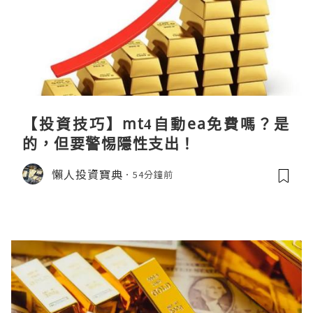
【投資技巧】mt4自動ea免費嗎？是
的，但要警惕隱性支出！
懶人投資寶典
54分鐘前