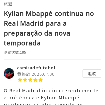
旅遊
Kylian Mbappé continua no
Real Madrid para a
preparação da nova
temporada
瀏覽次數:195
camisadefutebol
追蹤
發佈於 2026.07.30
O Real Madrid iniciou recentemente
a pré-época e Kylian Mbappé
reintegrou-se oficialmente no