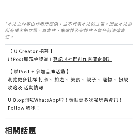
*本站之內容由作者所提供，並不代表本站的立場。因此本站對
所有博客的立場、真實性、準確性及完整性不負任何法律責
任。
【 U Creator 招募 】
出Post賺現金獎賞 l
登記《社群創作有價企劃》
【 睇Post + 參加品牌活動 】
瀏覽更多社群
打卡
丶
旅遊
丶
美食
丶
親子
丶
寵物
丶
扮靚
攻略
及
活動情報
U Blog開咗WhatsApp啦！發掘更多吃喝玩樂資訊！
Follow 我哋
！
相關話題