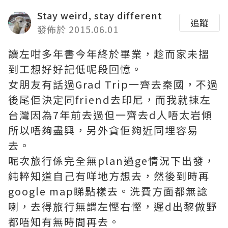
Stay weird, stay different
追蹤
發佈於 2015.06.01
讀左咁多年書今年終於畢業，趁而家未搵
到工想好好記低呢段回憶。
女朋友有話過Grad Trip一齊去秦國，不過
後尾佢決定同friend去印尼，而我就揀左
台灣因為7年前去過但一齊去d人唔太岩傾
所以唔夠盡興，另外貪佢夠近同埋容易
去。
呢次旅行係完全無plan過ge情況下出發，
純粹知道自己有咩地方想去，然後到時再
google map睇點樣去。洗費方面都無諗
喇，去得旅行無謂左慳右慳，遲d出黎做野
都唔知有無時間再去。