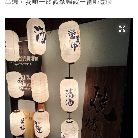
串燒，我哋一於歡聚暢飲一番啦👏🏻