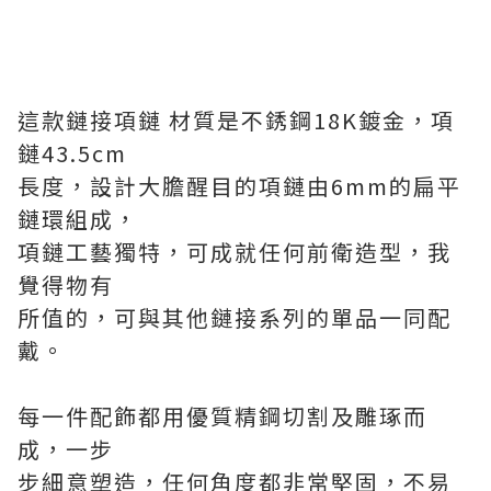
這款
鏈接項鏈
材質是不銹鋼18K鍍金，
項
鏈43.5cm
長度，
設計大膽醒目的項鏈由6mm的扁平
鏈環組成，
項鏈工藝獨特，可成就任何前衛造型，我
覺得物有
所值的，可與其他鏈接系列的單品一同配
戴。
每一件配飾都用優質精鋼切割及雕琢而
成，一步
步細意塑造，任何角度都非常堅固，不易