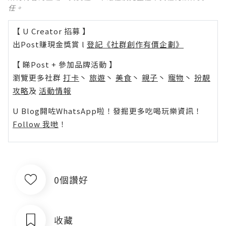
任。
【 U Creator 招募 】
出Post賺現金獎賞 l
登記《社群創作有價企劃》
【 睇Post + 參加品牌活動 】
瀏覽更多社群
打卡
丶
旅遊
丶
美食
丶
親子
丶
寵物
丶
扮靚
攻略
及
活動情報
U Blog開咗WhatsApp啦！發掘更多吃喝玩樂資訊！
Follow 我哋
！
0個讚好
收藏