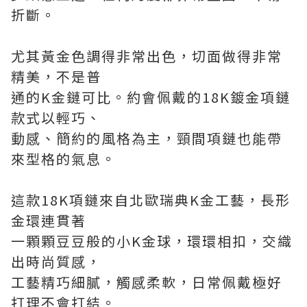
折斷。
尤其黃金色調得非常出色，切面做得非常
精美，不是普
通的K金鏈可比。約會佩戴的18K
鍍
金項鏈
款式以輕巧、
動感、簡約的風格為主，頸間項鏈也能帶
來型格的氣息。
這款18K項鏈來自北歐瑞典K金工藝，長形
金環連貫著
一顆顆豆豆般的小K金球，環環相扣，交織
出時尚質感，
工藝精巧細膩，觸感柔軟，日常佩戴極好
打理不會打結。