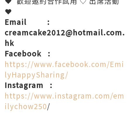
❤
歡迎邀約合作試用
♡
出席活動
❤
Email
:
creamcake2012@hotmail.com.
hk
Facebook
:
https://www.facebook.com/Emi
lyHappySharing/
Instagram
:
https://www.instagram.com/em
ilychow250
/