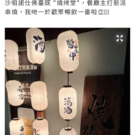
沙咀諾仕佛臺既 "燒烤堂"，餐廳主打新派
串燒，我哋一於歡聚暢飲一番啦👏🏻