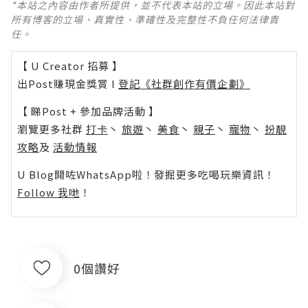
*本站之內容由作者所提供，並不代表本站的立場。因此本站對
所有博客的立場、真實性、準確性及完整性不負任何法律責
任。
【 U Creator 招募 】
出Post賺現金獎賞 l
登記《社群創作有價企劃》
【 睇Post + 參加品牌活動 】
瀏覽更多社群
打卡
丶
旅遊
丶
美食
丶
親子
丶
寵物
丶
扮靚
攻略
及
活動情報
U Blog開咗WhatsApp啦！發掘更多吃喝玩樂資訊！
Follow 我哋
！
0個讚好