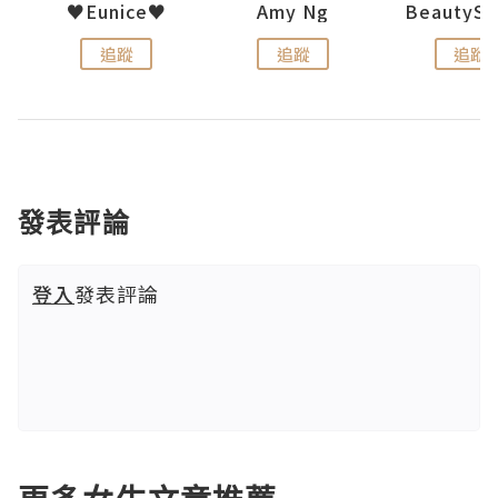
h 夏沫
♥Eunice♥
Amy Ng
追蹤
追蹤
追蹤
發表評論
登入
發表評論