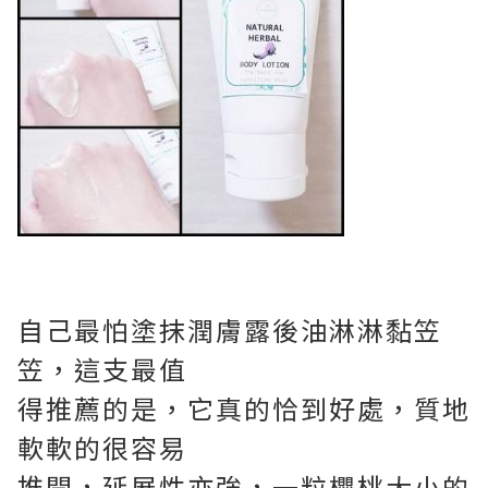
自己
最怕塗抹
潤膚露
後油淋淋黏笠
笠，這支最值
得推薦的是，它真的恰到好處，質地
軟軟的很容易
推開，延展性亦強，一粒櫻桃大小的