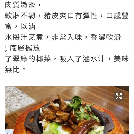
肉質嫩滑，
軟淋不韌，豬皮爽口有彈性，口感豐
富，以滷
水醬汁烹煮，非常入味，香濃軟滑
; 底層擺放
了翠綠的椰菜，吸入了滷水汁，美味
無比。