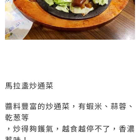
馬拉盞炒通菜
醬料豐富的炒通菜，有蝦米、蒜蓉、
乾葱等
，炒得夠鑊氣，越食越停不了，香濃
惹味！