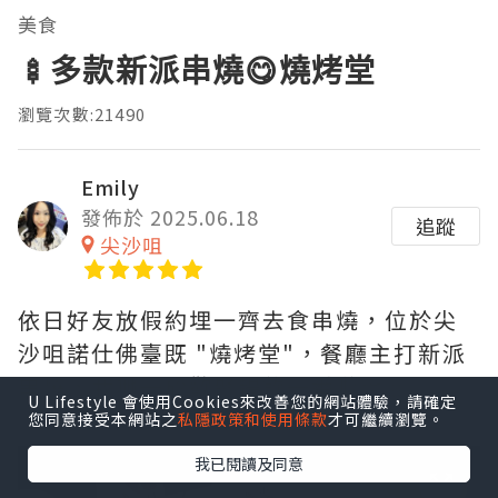
美食
🍢多款新派串燒😋燒烤堂
瀏覽次數:21490
Emily
發佈於 2025.06.18
追蹤
尖沙咀
依日好友放假約埋一齊去食串燒，位於尖
沙咀諾仕佛臺既 "燒烤堂"，餐廳主打新派
串燒，我哋一於歡聚暢飲一番啦👏🏻
U Lifestyle 會使用Cookies來改善您的網站體驗，請確定
您同意接受本網站之
私隱政策和使用條款
才可繼續瀏覽。
我已閱讀及同意