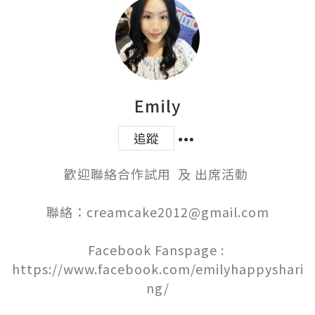
Emily
追蹤
歡迎聯絡合作試用  及 出席活動 

聯絡：creamcake2012@gmail.com

Facebook Fanspage : 
https://www.facebook.com/emilyhappyshari
ng/
