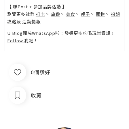
【 睇Post + 參加品牌活動 】
瀏覽更多社群
打卡
丶
旅遊
丶
美食
丶
親子
丶
寵物
丶
扮靚
攻略
及
活動情報
U Blog開咗WhatsApp啦！發掘更多吃喝玩樂資訊！
Follow 我哋
！
0個讚好
收藏