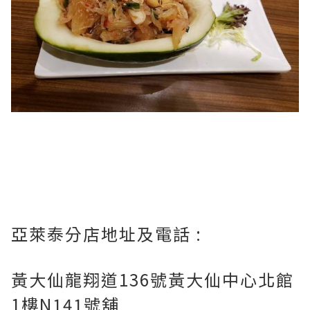
亞萊泰
分店地址及電話 :
黃大仙龍翔道136號黃大仙中心北館
1樓N141號舖