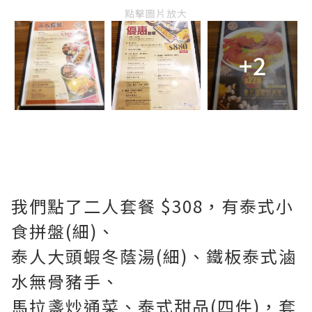
點擊圖片放大
+2
我們點了二人套餐 $308，有泰式小
食拼盤(細)、
泰人大頭蝦冬蔭湯(細)、鐵板泰式滷
水無骨豬手、
馬拉盞炒通菜、泰式甜品(四件)，套