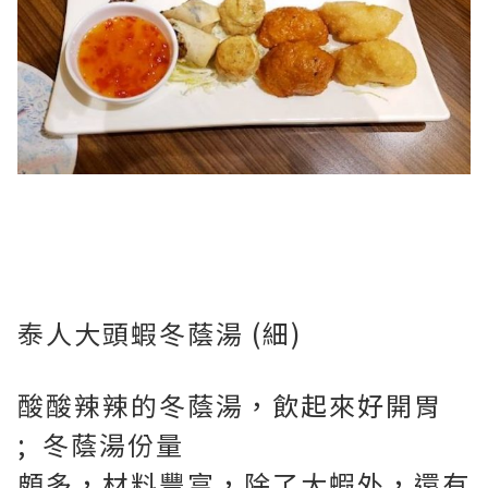
泰人大頭蝦冬蔭湯 (細)
酸酸辣辣的冬蔭湯，飲起來好開胃
; 冬蔭湯份量
頗多，材料豐富，除了大蝦外，還有