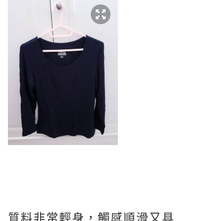
質料非常輕身，觸感順滑又具