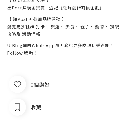
【 U Creator 招募 】
出Post賺現金獎賞 l
登記《社群創作有價企劃》
【 睇Post + 參加品牌活動 】
瀏覽更多社群
打卡
丶
旅遊
丶
美食
丶
親子
丶
寵物
丶
扮靚
攻略
及
活動情報
U Blog開咗WhatsApp啦！發掘更多吃喝玩樂資訊！
Follow 我哋
！
0個讚好
收藏