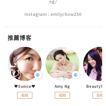
ng/

Instagram : emilychow250
推薦博客
h 夏沫
♥Eunice♥
Amy Ng
追蹤
追蹤
追蹤