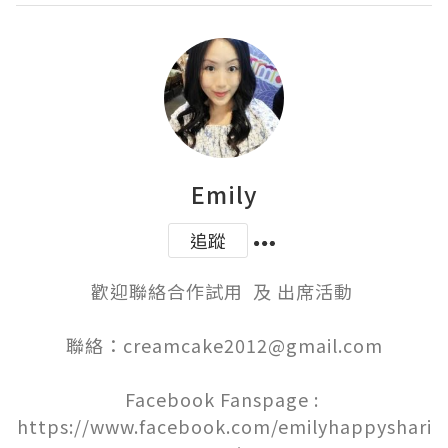
Emily
追蹤
歡迎聯絡合作試用  及 出席活動 

聯絡：creamcake2012@gmail.com

Facebook Fanspage : 
https://www.facebook.com/emilyhappyshari