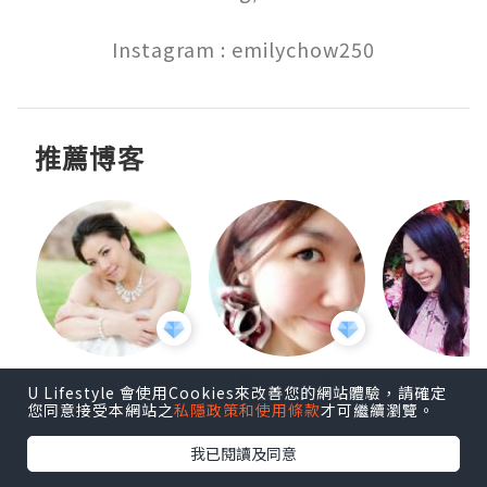
Instagram : emilychow250
推薦博客
h 夏沫
Amy Ng
♥Eunice♥
U Lifestyle 會使用Cookies來改善您的網站體驗，請確定
您同意接受本網站之
私隱政策和使用條款
才可繼續瀏覽。
追蹤
追蹤
追蹤
我已閱讀及同意