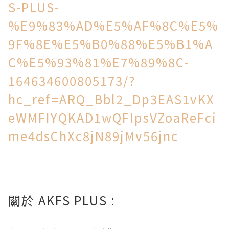
S-PLUS-
%E9%83%AD%E5%AF%8C%E5%
9F%8E%E5%B0%88%E5%B1%A
C%E5%93%81%E7%89%8C-
164634600805173/?
hc_ref=ARQ_Bbl2_Dp3EAS1vKX
eWMFIYQKAD1wQFIpsVZoaReFci
me4dsChXc8jN89jMv56jnc
關於 AKFS PLUS :