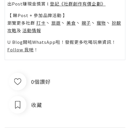
出Post賺現金獎賞 l
登記《社群創作有價企劃》
【 睇Post + 參加品牌活動 】
瀏覽更多社群
打卡
丶
旅遊
丶
美食
丶
親子
丶
寵物
丶
扮靚
攻略
及
活動情報
U Blog開咗WhatsApp啦！發掘更多吃喝玩樂資訊！
Follow 我哋
！
0個讚好
收藏