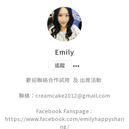
Emily
追蹤
歡迎聯絡合作試用  及 出席活動 

聯絡：creamcake2012@gmail.com

Facebook Fanspage : 
https://www.facebook.com/emilyhappyshari
ng/
