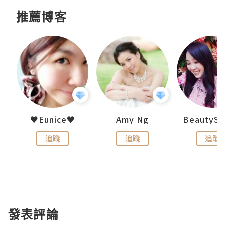
推薦博客
h 夏沫
♥Eunice♥
Amy Ng
追蹤
追蹤
追蹤
發表評論