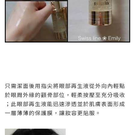
只需潔面後用指尖將眼部再生液從外向內輕點
於眼周外緣的顴骨部位，輕柔按壓至充分吸收
；此眼部再生液能迅速滲透並於肌膚表面形成
一層薄薄的保護膜，讓妝容更貼服。