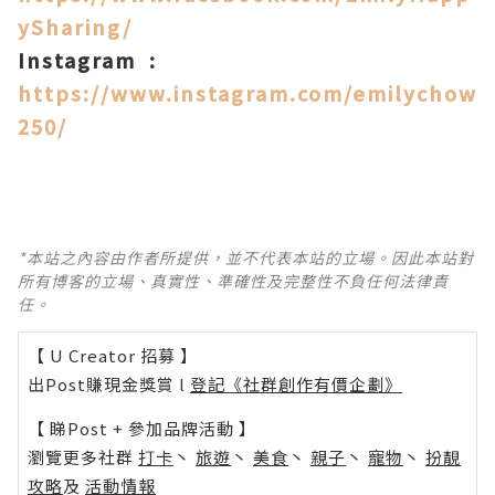
ySharing/
Instagram :
https://www.instagram.com/emilychow
250/
*本站之內容由作者所提供，並不代表本站的立場。因此本站對
所有博客的立場、真實性、準確性及完整性不負任何法律責
任。
【 U Creator 招募 】
出Post賺現金獎賞 l
登記《社群創作有價企劃》
【 睇Post + 參加品牌活動 】
瀏覽更多社群
打卡
丶
旅遊
丶
美食
丶
親子
丶
寵物
丶
扮靚
攻略
及
活動情報