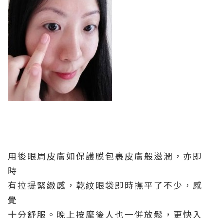
用後眼周皮膚如保護膜包裹皮膚般滋潤，亦即
時
有拉提緊緻感，乾紋眼袋即時撫平了不少，感
覺
十分舒服。晚上按摩後人也一併放鬆，更快入