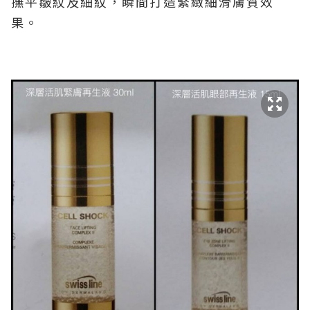
撫平皺紋及細紋，瞬間打造緊緻細滑膚質效
果。