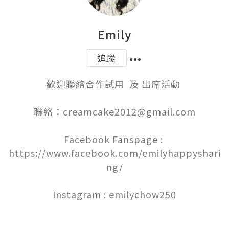
Emily
追蹤
歡迎聯絡合作試用  及 出席活動 

聯絡：creamcake2012@gmail.com

Facebook Fanspage : 
https://www.facebook.com/emilyhappyshari
ng/

Instagram : emilychow250