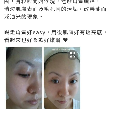
圈，有粒粒開始浮現，老廢角質脫落，
清潔肌膚表面及毛孔內的污垢，改善油面
泛油光的現象。
踢走角質好easy，用後肌膚好有透亮感，
看起來也好柔軟好嫩滑 ♥