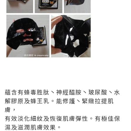
蘊含有蜂毒胜肽丶神經醯胺丶玻尿酸丶水
解膠原及蜂王乳。能修護丶緊緻拉提肌
膚，
有效淡化細紋及恢復肌膚彈性。有極佳保
濕及滋潤肌膚效果。