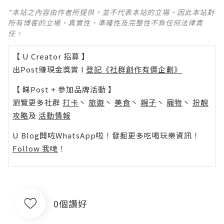
*本站之內容由作者所提供，並不代表本站的立場。因此本站對
所有博客的立場、真實性、準確性及完整性不負任何法律責
任。
【 U Creator 招募 】
出Post賺現金獎賞 l
登記《社群創作有價企劃》
【 睇Post + 參加品牌活動 】
瀏覽更多社群
打卡
丶
旅遊
丶
美食
丶
親子
丶
寵物
丶
扮靚
攻略
及
活動情報
U Blog開咗WhatsApp啦！發掘更多吃喝玩樂資訊！
Follow 我哋
！
0個讚好