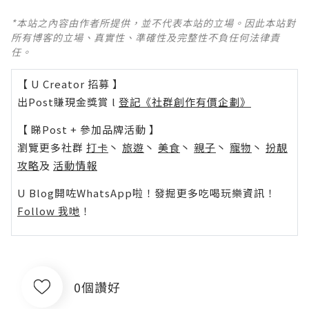
*本站之內容由作者所提供，並不代表本站的立場。因此本站對
所有博客的立場、真實性、準確性及完整性不負任何法律責
任。
【 U Creator 招募 】
出Post賺現金獎賞 l
登記《社群創作有價企劃》
【 睇Post + 參加品牌活動 】
瀏覽更多社群
打卡
丶
旅遊
丶
美食
丶
親子
丶
寵物
丶
扮靚
攻略
及
活動情報
U Blog開咗WhatsApp啦！發掘更多吃喝玩樂資訊！
Follow 我哋
！
0個讚好