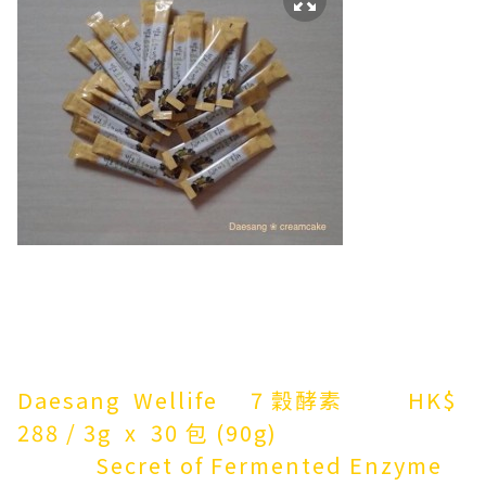
Daesang Wellife 7 穀酵素 HK$
288 / 3g x 30 包 (90g)
Secret of Fermented Enzyme