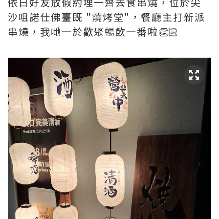
依日好友放假約埋一齊去食串燒，位於尖
沙咀諾仕佛臺既 "燒烤堂"，餐廳主打新派
串燒，我哋一於歡聚暢飲一番啦👏🏻