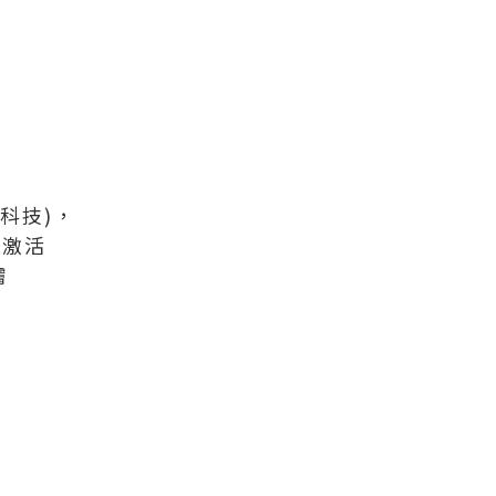
科技)，
及激活
膚