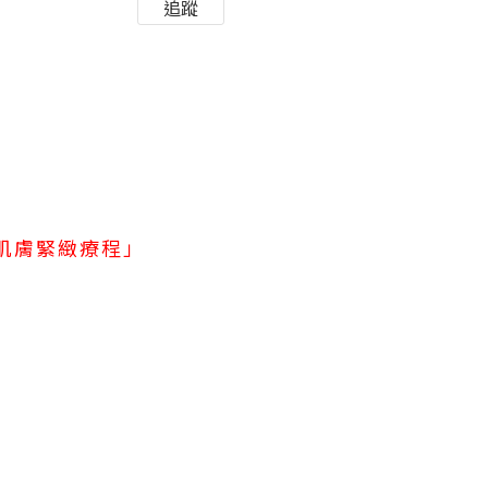
追蹤
納米肌膚緊緻療程」