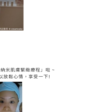
or納米肌膚緊緻療程」啦 ~
以放鬆心情，享受一下!