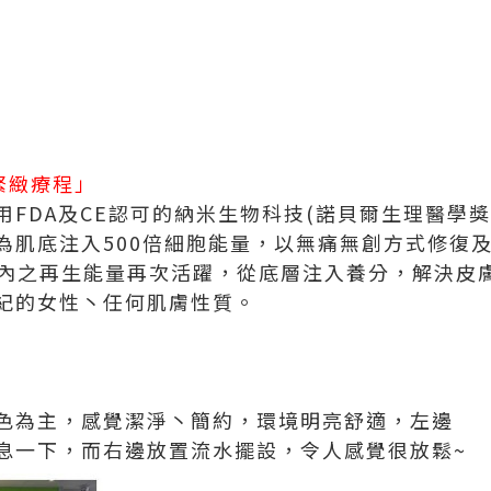
膚緊緻療程」
FDA及CE認可的納米生物科技(諾貝爾生理醫學獎
為肌底注入500倍細胞能量，以無痛無創方式修復
A內之再生能量再次活躍，從底層注入養分，解決皮
紀的女性丶任何肌膚性質。
色為主，感覺潔淨丶簡約，環境明亮舒適，左邊
息一下，而右邊放置流水擺設，令人感覺很放鬆~