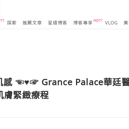
探索
推薦文章
星級博客
博客專享
VLOG
美
☜♥☞ Grance Palace華廷
納米肌膚緊緻療程