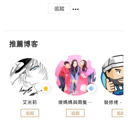
追蹤
推薦博客
點滴
艾米莉
儍媽媽與兩隻小魔怪之家
追蹤
追蹤
追蹤