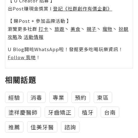
【 U Creator 招募 】
出Post賺現金獎賞 l
登記《社群創作有價企劃》
【 睇Post + 參加品牌活動 】
瀏覽更多社群
打卡
丶
旅遊
丶
美食
丶
親子
丶
寵物
丶
扮靚
攻略
及
活動情報
U Blog開咗WhatsApp啦！發掘更多吃喝玩樂資訊！
Follow 我哋
！
相關話題
經驗
消毒
專業
預約
東區
塗祥慶醫師
牙齒矯正
植牙
台南
推薦
佳美牙醫
諮詢