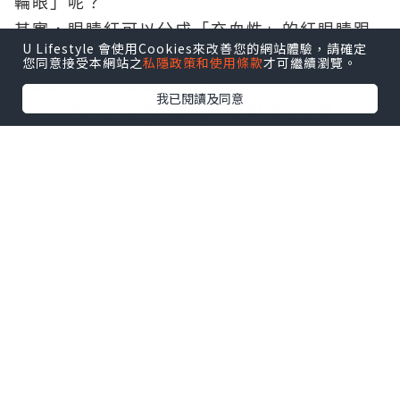
輪眼」呢？
其實，眼睛紅可以分成「充血性」的紅眼睛跟
U Lifestyle 會使用Cookies來改善您的網站體驗，請確定
「出血性」的紅眼睛。所謂充血性紅眼睛指的
您同意接受本網站之
私隱政策和使用條款
才可繼續瀏覽。
是眼球的血管擴張，使得眼白的血絲呈放射狀
我已閱讀及同意
分布；而出血性的紅眼睛則是眼球內血管破
裂，造成大範圍充血，大多是因為外傷導致。
洗澡水跑進眼睛是最常見原因
洗澡後短暫的眼紅有幾種原因，首先是由於眼
球中的液體與洗澡時的水濃度不同，當洗頭或
是洗臉時，水流進眼睛，就會讓眼睛變紅。
單純的水跑進眼睛，過了一段時間自然會好，
但如果久久沒有恢復正常，很有可能就是因為
水中的微生物感染眼睛，需要是情況就醫。 不
過，如果流進眼睛的不是單純的水，而是混入