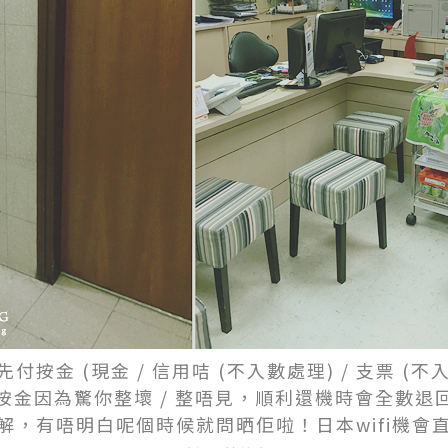
付按金 (現金 / 信用咭 (不入數處理) / 支票 (不入
按金因為驚你整壞 / 整唔見，順利還機時會全數退
解，有唔明白呢個時候就問晒佢啦！日本wifi機會