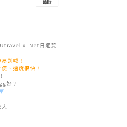
追蹤
。
el x iNet日通贊
作易到喊！
 好方便、速度很快！
！
egg好？
▼
較大