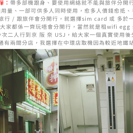
彈：
帶多部機跟身、要使用網絡就不能與旅伴分開
限用量、
一部可供多人同時使用，愈多人價錢愈抵、
行 / 跟旅伴會分開行，就選擇sim card 或 多
家都係一齊玩唔會分開行，當然就是租wifi egg s
次二人行到京 阪 奈 USJ，給大家一個真實使用
通有兩間分店，我選擇在中環店取機因為較近地鐵