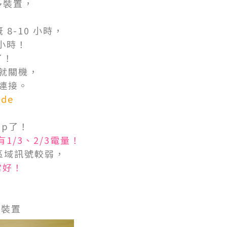
多裝置，
8-10 小時，
個小時！
了！
要就關機，
連接。
de
ap了！
1/3、2/3電量！
區域訊號較弱，
常好！
部裝置