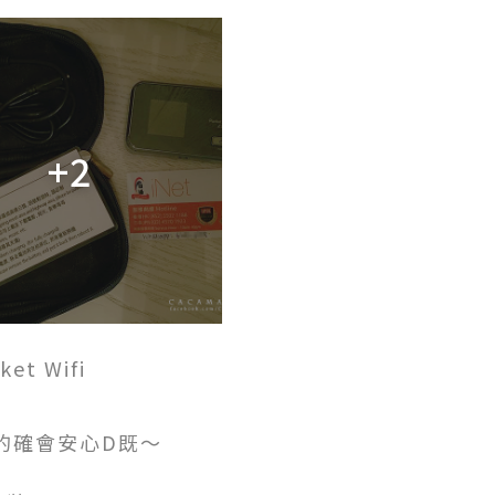
+2
t Wifi
的確會安心D既～