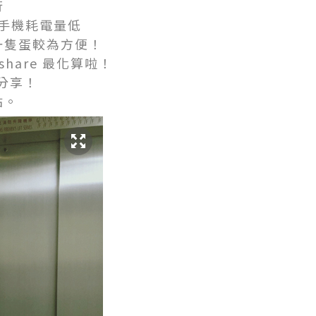
行
手機耗電量低
於一隻蛋較為方便！
hare 最化算啦！
後分享！
站。