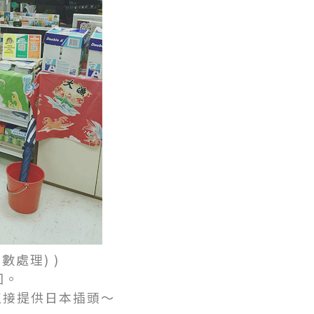
數處理) )
回。
直接提供日本插頭～