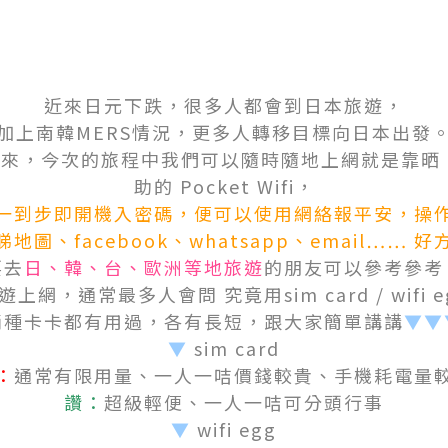
近來日元下跌，很多人都會到日本旅遊，
加上南韓MERS情況，更多人轉移目標向日本出發
，今次的旅程中我們可以隨時隨地上網就是靠晒 Utrav
助的 Pocket Wifi，
一到步即開機入密碼，便可以使用網絡報平安，操
圖、facebook、whatsapp、email……
要去
日、韓、台、歐洲等地旅遊
的朋友可以參考參考
上網，通常最多人會問 究竟用sim card / wifi 
兩種卡卡都有用過，各有長短，跟大家簡單講講
▼▼
▼
sim card
：
通常有限用量、一人一咭價錢較貴、手機耗電量
讚：
超級輕便、一人一咭可分頭行事
▼
wifi egg