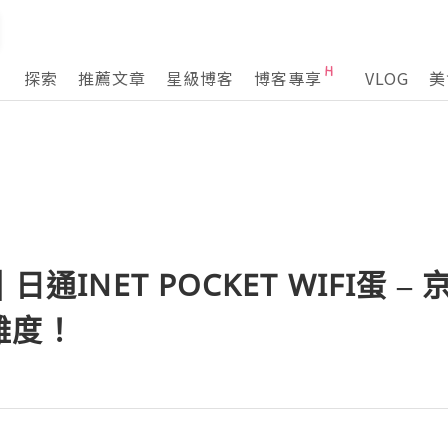
探索
推薦文章
星級博客
博客專享
VLOG
美
日通INET POCKET WIFI蛋 
難度！