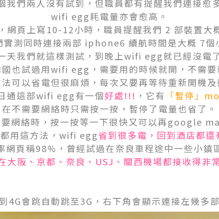
個我們兩人沒有試到，但職員都有提醒我們連接愈
wifi egg耗電量亦會愈高。
網頁上寫10-12小時，職員提醒我們 2 部裝置大概 
實測同時連接兩部 iphone6 續航時間是大概 7
一天我們就這樣測試，到晚上wifi egg就已經沒電
國也試過用wifi egg，需要用的時候就開，不需
方法可以省電但很麻煩，每次又要再等待重新開機及
日通這部wifi egg有一個
好處!!!
，它有
「暫停」mo
在不需要網絡時只需按一按，暫停了電量也省了。
要網絡時，按一按等一下很快又可以再google m
用這方法，wifi egg
省到很多電，回到酒店都還有
率網頁稱98%，曾經試過在奈良車程途中一些小鎮
在大阪、京都、奈良、USJ、關西機場都接收得非
到4G會跳自動跳至3G，右下角會顯示連接左幾多