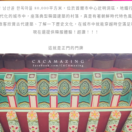
 남산골 한옥마을 80,000平方米，位於首爾市中心近明洞區，地鐵行5
代化的城市中，座落典型韓國建築的村落，真是有著朝鮮時代特色
旅客欣賞古代建築、了解一下歷史文化，在城市中就能穿越時空滿足
現在還提供韓服體驗！超讚！！！
這就是正門的門牌