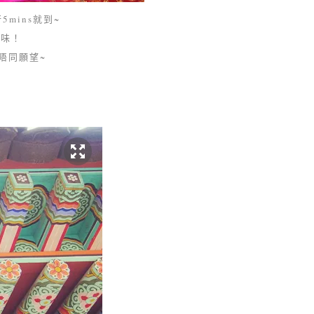
mins就到~
風味！
唔同願望~