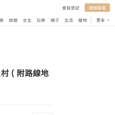
會員登記
開始撰寫
食
旅遊
女生
玩樂
親子
生活
寵物
行山
更多
打卡
 ( 附路線地