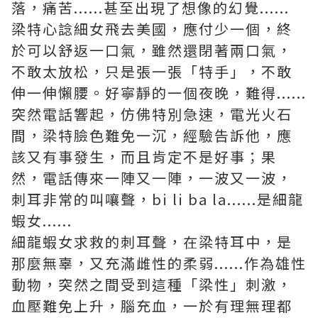
落，痛苦......甚至出現了想像的幻覺......
梁特心諗細女飛去美國，應付少一個，終
於可以舒返一口氣，雖然還閉著兩口氣，
不敢太放松，只是張一張「特手」，不敢
伸一伸懶腰。好寧靜的一個夜晚，難得......
突然電話響起，仿佛特別急速，電光火石
間，梁特臉色難免一沉，經驗告訴他，應
該又有事發生，而且肯定不是好事；果
然，電話傳來一陣又一陣，一波又一波，
刺耳非常的叫嚷聲，bi li ba la......是細龍
蝦女......
細龍蝦女求救的刺耳聲，在梁特耳中，是
那麼無辜，又充滿雌性的柔弱......作為雄性
動物，突然之間受到這種「梁性」刺激，
血壓難免上升，腦充血，一於有理無理都