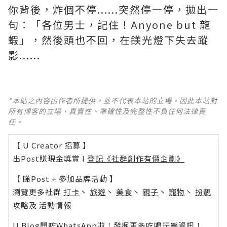
你背後，炸個不停......突然停一停，拋出一
句：「各位男士，記住！Anyone but 龍
蝦」，然後頭也不回，在鎂光燈下失去蹤
影......
*本站之內容由作者所提供，並不代表本站的立場。因此本站對
所有博客的立場、真實性、準確性及完整性不負任何法律責
任。
【 U Creator 招募 】
出Post賺現金獎賞 l
登記《社群創作有價企劃》
【 睇Post + 參加品牌活動 】
瀏覽更多社群
打卡
丶
旅遊
丶
美食
丶
親子
丶
寵物
丶
扮靚
攻略
及
活動情報
U Blog開咗WhatsApp啦！發掘更多吃喝玩樂資訊！