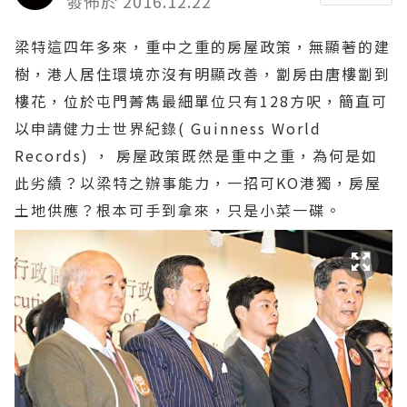
發佈於 2016.12.22
梁特這四年多來，重中之重的房屋政策，無顯著的建
樹，港人居住環境亦沒有明顯改善，劏房由唐樓劏到
樓花，位於屯門菁雋最細單位只有128方呎，簡直可
以申請健力士世界紀錄( Guinness World
Records) ， 房屋政策既然是重中之重，為何是如
此劣績？以梁特之辦事能力，一招可KO港獨，房屋
土地供應？根本可手到拿來，只是小菜一碟。