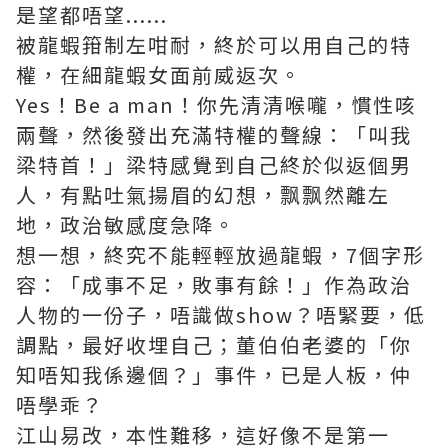
是望都唔望......
被龍蝦箝制左咁耐，終於可以用自己的特
權，在細龍蝦女面前威返次。
Yes！Be a man！你先清清喉嚨，慣性咳
兩聲，然後發出充滿特權的聲線：「叫我
梁特首！」梁特感覺到自己終於似返個男
人，有點吐氣揚眉的幻想，飘飘然離左
地，政治敏感度急降。
想一想，終究不能輕輕放過龍蝦，7個字形
容：「成事不足，敗事有餘！」作為政治
人物的一份子，唔識做show？唔緊要，低
調點，最好收埋自己；董伯伯老婆的「你
知唔知我係邊個？」事件，已是人板，仲
唔學乖？
江山易改，本性難移，這好像不是第一