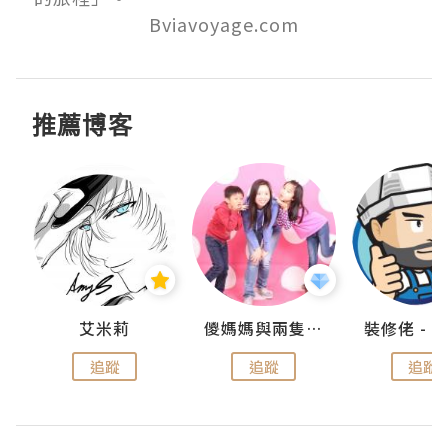
Bviavoyage.com
推薦博客
點滴
艾米莉
儍媽媽與兩隻小魔怪之家
追蹤
追蹤
追蹤