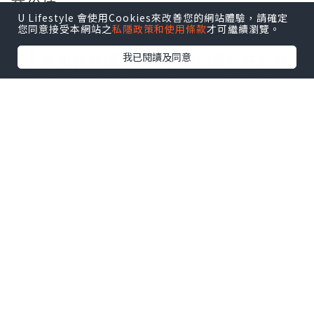
一場文明思維的自我顛覆與改寫，正是各
U Lifestyle 會使用Cookies來改善您的網站體驗，請確定
您同意接受本網站之
私隱政策和使用條款
才可繼續瀏覽。
國社會利益霸權與壟斷集團終需面對的一
我已閱讀及同意
場「零和遊戲改寫」。年輕創新科技的發
展趨勢，是鋭變出新一場「非零和博弈」
的跨時代全球化革新，如 Uber 與 Airbnb
的新創企業，讓顛覆業界壟斷的新思維每
天出現，年輕人面對時代霸權與高牆其實
無需停下創新與發展的步伐，創意智慧從
來是上天賦予人類的新文明語言，面對
「零和遊戲」下的社會制度，更應善用天
賦與智慧，為時代創造下一場「非零和博
弈」— Next Arrival.