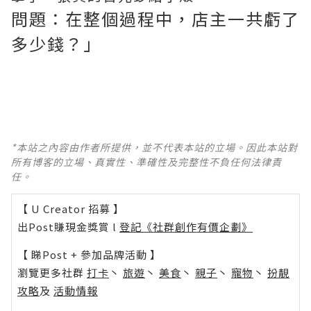
問題：在整個過程中，店主一共虧了
多少錢？」
*本站之內容由作者所提供，並不代表本站的立場。因此本站對
所有博客的立場、真實性、準確性及完整性不負任何法律責
任。
【 U Creator 招募 】
出Post賺現金獎賞 l
登記《社群創作有價企劃》
【 睇Post + 參加品牌活動 】
瀏覽更多社群
打卡
丶
旅遊
丶
美食
丶
親子
丶
寵物
丶
扮靚
攻略
及
活動情報