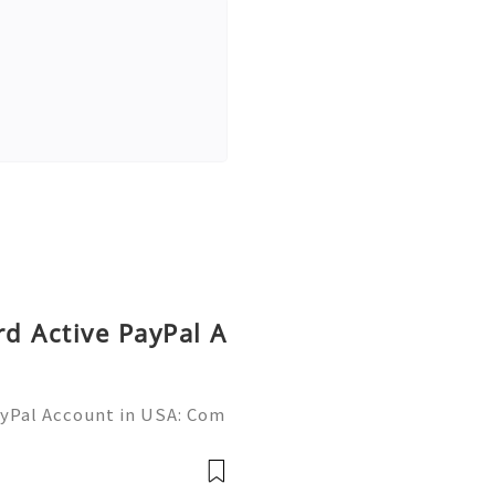
rd Active PayPal A
ayPal Account in USA: Com
Need Assistance? We’re H
mail.com 💎 WhatsApp: +1