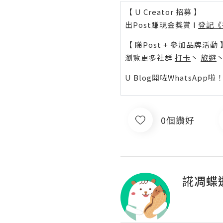
【 U Creator 招募 】
出Post賺現金獎賞 l
登記《
【 睇Post + 參加品牌活動 
瀏覽更多社群
打卡
丶
旅遊
U Blog開咗WhatsAp
0個讚好
誮凋蝶