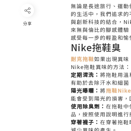
無論是長途旅行、運動
的生活中，我們追求的
與創新科技的結合，N
分享
來無與倫比的腳感體驗
感受每一步的輕盈和愉
Nike拖鞋臭
耐克拖鞋
如果出現異味
Nike拖鞋異味的方法：
定期清洗：
將拖鞋用溫
有助於去除汗水和細菌
陽光曝曬：
將
拖鞋Nik
能會受到陽光的損害，
使用除臭劑：
在拖鞋中
品，按照使用說明進行
穿著襪子：
在穿著拖鞋
減少異味的產生。