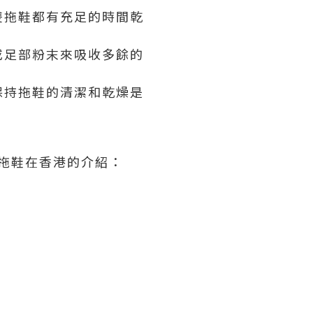
雙拖鞋都有充足的時間乾
或足部粉末來吸收多餘的
保持拖鞋的清潔和乾燥是
e拖鞋在香港的介紹：