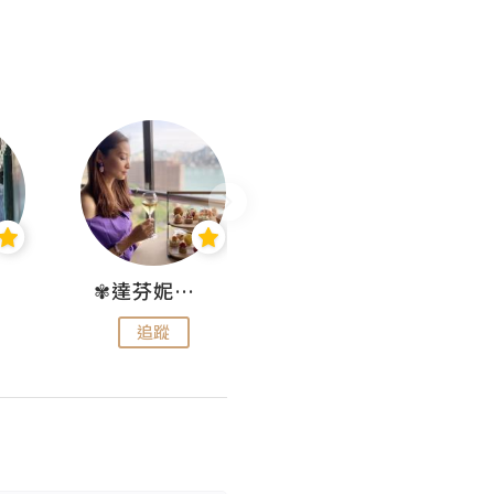
✾達芬妮•愛孩子•愛生活✾
wendysugar享受生活gogogo
追蹤
追蹤