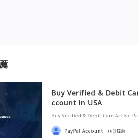
薦
Buy Verified & Debit Ca
ccount in USA
Buy Verified & Debit Card Active P
plete Security & Setup Guide 💬 
ere 24/7! 📧 Email: usamarketit@g
PayPal Account
18分鐘前
(772)563-8300 🚀 Telegram: @usam