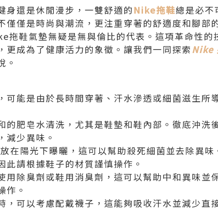
健身還是休閒漫步，一雙舒適的
Nike拖鞋
總是必不
不僅僅是時尚與潮流，更注重穿著的舒適度和腳部
ike拖鞋氣墊無疑是無與倫比的代表。這項革命性的
，更成為了健康活力的象徵。讓我們一同探索
Nike
悅。
，可能是由於長時間穿著、汗水滲透或細菌滋生所
和的肥皂水清洗，尤其是鞋墊和鞋內部。徹底沖洗
，減少異味。
e
放在陽光下曝曬，這可以幫助殺死細菌並去除異味
因此請根據鞋子的材質謹慎操作。
使用除臭劑或鞋用消臭劑，這可以幫助中和異味並
操作。
時，可以考慮配戴襪子，這能夠吸收汗水並減少直