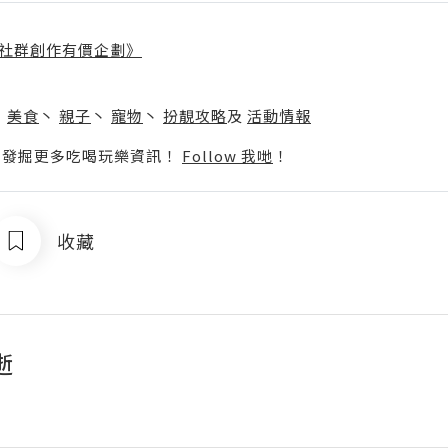
社群創作有價企劃》
】
丶
美食
丶
親子
丶
寵物
丶
扮靚攻略
及
活動情報
p啦！發掘更多吃喝玩樂資訊！
Follow 我哋
！
收藏
逝