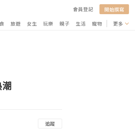
會員登記
開始撰寫
食
旅遊
女生
玩樂
親子
生活
寵物
行山
更多
打卡
熱潮
追蹤