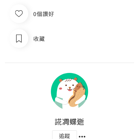
0個讚好
收藏
誮凋蝶逝
追蹤