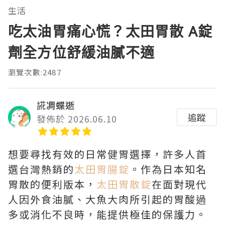
生活
吃太油胃痛心慌？太田胃散 A錠
劑全方位舒緩油膩不適
瀏覽次數:2487
誮凋蝶逝
追蹤
發佈於 2026.06.10
想要尋找有效的日常健胃選擇，許多人首
選台灣熱銷的
太田胃腸錠
。作為日本知名
胃散的便利版本，
太田胃散錠
在面對現代
人因外食油膩、大魚大肉所引起的胃酸過
多或消化不良時，能提供極佳的保護力。