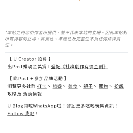
*本站之內容由作者所提供，並不代表本站的立場。因此本站對
所有博客的立場、真實性、準確性及完整性不負任何法律責
任。
【 U Creator 招募 】
出Post賺現金獎賞 l
登記《社群創作有價企劃》
【 睇Post + 參加品牌活動 】
瀏覽更多社群
打卡
丶
旅遊
丶
美食
丶
親子
丶
寵物
丶
扮靚
攻略
及
活動情報
U Blog開咗WhatsApp啦！發掘更多吃喝玩樂資訊！
Follow 我哋
！