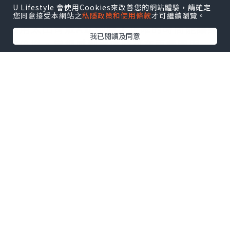
胃最佳酸鹼平衡
U Lifestyle 會使用Cookies來改善您的網站體驗，請確定
您同意接受本網站之
私隱政策和使用條款
才可繼續瀏覽。
服用
太田胃散A錠劑
時，正確的時間能讓藥
我已閱讀及同意
效倍增。當您感到胃痛時可在兩餐間服
用；食慾不振則建議餐前吃。成人每次3
粒，一日最多3次，服用需間隔4小時以
上。小粒設計口感清爽，不習慣粉末的人
也能輕鬆吞服，甚至可直接咀嚼，讓隔天
一早胃部舒適無負擔。
台日版本規格解析，挑選最
適合的日常包裝
選購
太田胃散A錠剤300錠
前，許多消費者
常疑問台日版本是否有差異？兩地產品成
分相同，主要差別僅在於包裝，台灣僅販