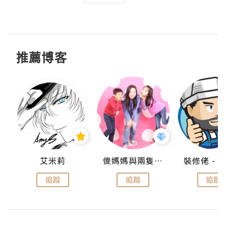
推薦博客
點滴
艾米莉
儍媽媽與兩隻小魔怪之家
追蹤
追蹤
追蹤