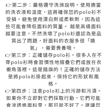
👉第二步：嚴格遵守洗滌說明。使用適當
的洗衣液和溫度，這將確保您的polo衫不
受損。避免使用漂白劑或柔軟劑，因為這
些可能會降低面料的質量。 越是高級面料
越要注意，不然洗壞了polo衫還認為是品
質出了問題，好面料的衣服多很「嬌
氣」，需要貴養哦。
👉第三步：正確儲存polo衫。很多人在不
穿polo衫時會習慣性地摺疊它們或放在衣
櫥角落裡。這是錯誤的！正確的儲存方法
是將polo衫掛起來，保持它的形狀和風
格。
👉第四步：注意polo衫上的污跡和污漬。
如果你不立即對它們採取行動，它們可能
會滲透進面料里，那可就不好了。建議您