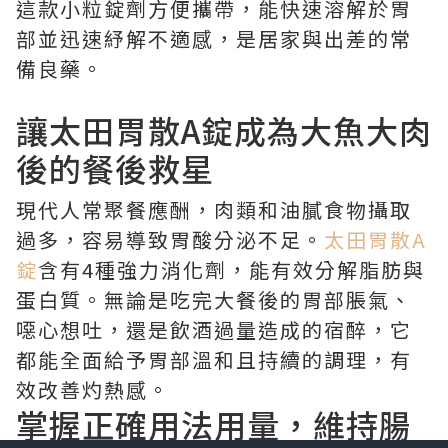
這款小粒錠劑方便攜帶，能快速溶解於胃
部並迅速紓解不適感，是居家與出差的常
備良藥。
讓太田胃散A錠成為大魚大肉
後的餐後救星
現代人常聚餐應酬，肉類和油膩食物攝取
過多，容易導致胃酸分泌不足。
太田胃散A
錠
含有4種強力消化劑，能有效分解脂肪與
蛋白質。無論是吃完大餐後的胃部脹氣、
噁心想吐，還是飲酒過量造成的宿醉，它
都能全面給予胃部溫和且持續的調理，有
效改善灼熱感。
掌握正確用法用量，維持腸