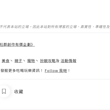
並不代表本站的立場。因此本站對所有博客的立場、真實性、準確性
社群創作有價企劃》
】
丶
美食
丶
親子
丶
寵物
丶
扮靚攻略
及
活動情報
p啦！發掘更多吃喝玩樂資訊！
Follow 我哋
！
收藏