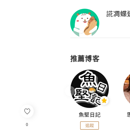
誮凋蝶
推薦博客
沙米旅行手帖 Somewhere Journal
魚堅日記
0
追蹤
追蹤