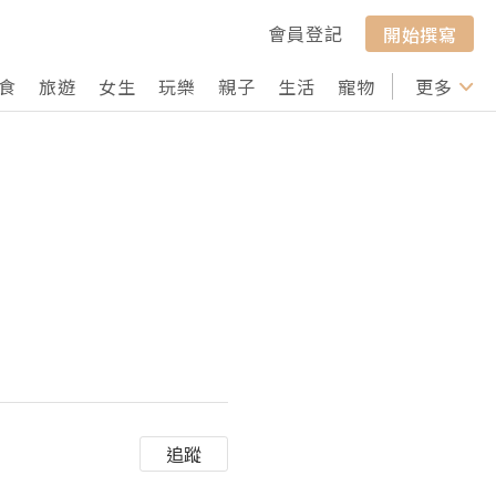
會員登記
開始撰寫
食
旅遊
女生
玩樂
親子
生活
寵物
行山
更多
打卡
追蹤