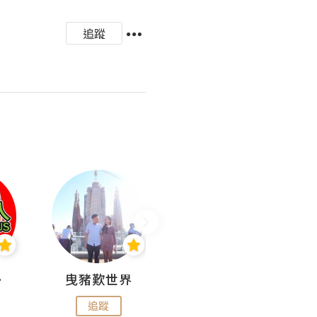
追蹤
nius
曳豬歎世界
Koalascities (^O^)! @ UTravel
追蹤
追蹤