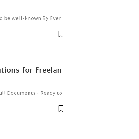
To be well-known By Ever
ou must Be A member Of A
llowers, Comments, And S
utions for Freelan
Full Documents - Ready to
580) 771-7982 ✈️ Telegra
mZone 📧 Email: