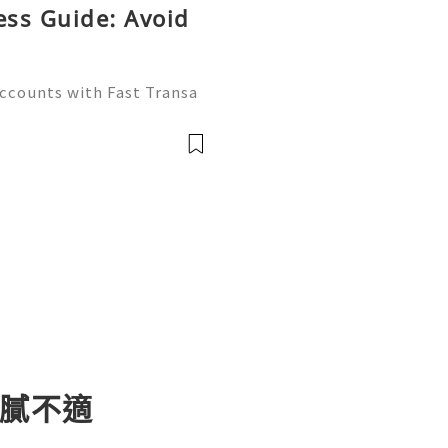
ess Guide: Avoid
Accounts with Fast Transa
tive digital economy of 2
ate differentiator. Wheth
油膩不適