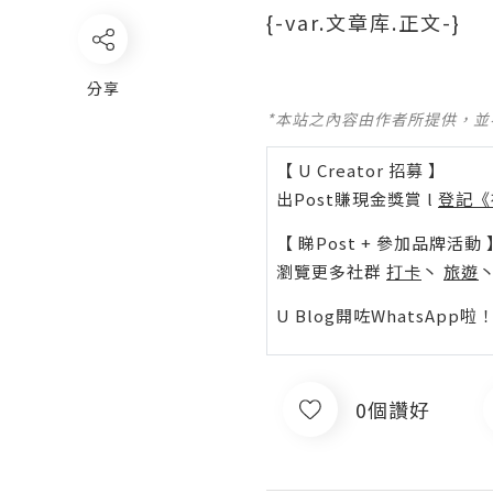
{-var.文章库.正文-}
分享
*本站之內容由作者所提供，
【 U Creator 招募 】
出Post賺現金獎賞 l
登記《
【 睇Post + 參加品牌活動 
瀏覽更多社群
打卡
丶
旅遊
U Blog開咗WhatsAp
0個讚好