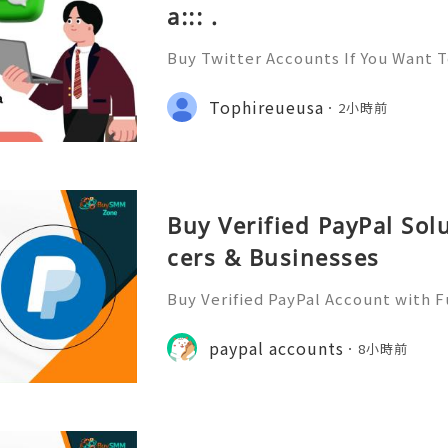
a::: .
Buy Twitter Accounts If You Want 
yone and Get to know Everyone. Y
Social network and have Likes, Fo
Tophireueusa
2小時前
hares On All Of Your Posts. W
Buy Verified PayPal Sol
cers & Businesses
Buy Verified PayPal Account with 
Use Contact Info 📞 WhatsApp: +1 (
m: @BuySmmZone ✅ Skype: BuySm
paypal accounts
8小時前