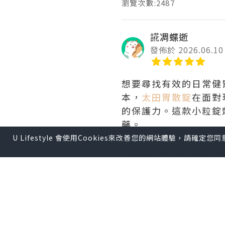
瀏覽次數:2487
誮凋蝶逝
發佈於 2026.06.10
想要尋找有效的日常健
本，
太田胃散錠
在面對
的保護力。這款小粒錠
藥。
U Lifestyle 會使用Cookies來改善您的網站體驗，請確定
讓太田胃散A
現代人常聚餐應酬，肉
力消化劑，能有效分解
成的宿醉，它都能全面
掌握正確用法