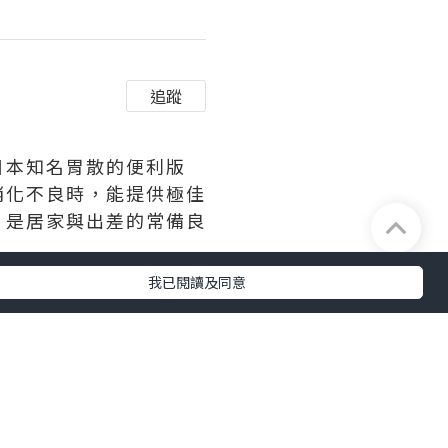
追蹤
日本知名胃散的便利版
消化不良時，能提供極佳
，是居家與出差的常備良
我已閱讀及同意
太田胃散A錠
含有4種強
心想吐，還是飲酒過量造