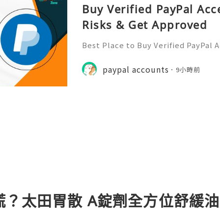
Buy Verified PayPal Acc
Risks & Get Approved
Best Place to Buy Verified PayPal 
ction Speeds In the hyper-competi
026, transaction speed is the ultim
paypal accounts
9小時前
er you are bidding on a
慌？太田胃散 A錠劑全方位舒緩