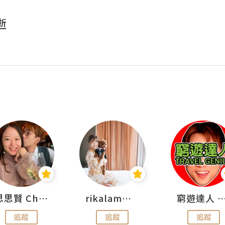
逝
思思賢 ChillMyBabe
rikalammm
窮遊達人 Mr.TravelGe
追蹤
追蹤
追蹤