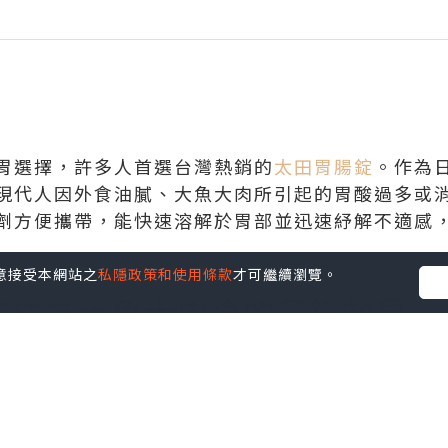
胃選擇，許多人首選台灣熱銷的
太田胃腸錠
。作為
現代人因外食油膩、大魚大肉所引起的胃酸過多或
劑方便攜帶，能快速溶解於胃部並迅速紓解不適感
您同意接受本網站之
私隱政策和使用條款
才可繼續瀏覽。
錠成為大魚大肉後的餐後救星
類和油膩食物攝取過多，容易導致胃酸分泌不足。
脂肪與蛋白質。無論是吃完大餐後的胃部脹氣、噁
給予胃部溫和且持續的調理，有效改善灼熱感。
用量，維持腸胃最佳酸鹼平衡