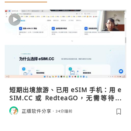
短期出境旅游、已用 eSIM 手机：用 e
SIM.CC 或 RedteaGO，无需等待收
货。需要“当地号码 + 通话短信”（如
正版软件分享
34分鐘前
打车、外卖、客户联络）：优先 Redt
eaGO（明确提供通话短信套餐）。长