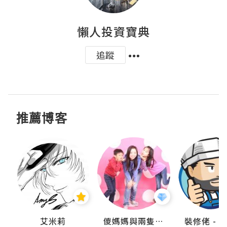
懶人投資寶典
追蹤
推薦博客
點滴
艾米莉
儍媽媽與兩隻小魔怪之家