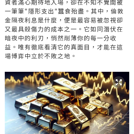
資者滿心期待地入場，卻在不知不覺間被
一筆筆"隱形支出"蠶食殆盡。其中，‌倫敦
金隔夜利息是什麼‌，便是最容易被忽視卻
又最具殺傷力的成本之一。它如同潛伏在
暗夜中的利刃，悄然削薄你的每一分收
益。唯有徹底看清它的真面目，才能在這
場博弈中立於不敗之地。