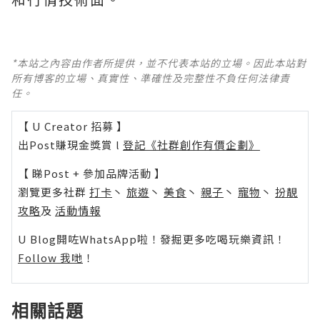
*本站之內容由作者所提供，並不代表本站的立場。因此本站對
所有博客的立場、真實性、準確性及完整性不負任何法律責
任。
【 U Creator 招募 】
出Post賺現金獎賞 l
登記《社群創作有價企劃》
【 睇Post + 參加品牌活動 】
瀏覽更多社群
打卡
丶
旅遊
丶
美食
丶
親子
丶
寵物
丶
扮靚
攻略
及
活動情報
U Blog開咗WhatsApp啦！發掘更多吃喝玩樂資訊！
Follow 我哋
！
相關話題