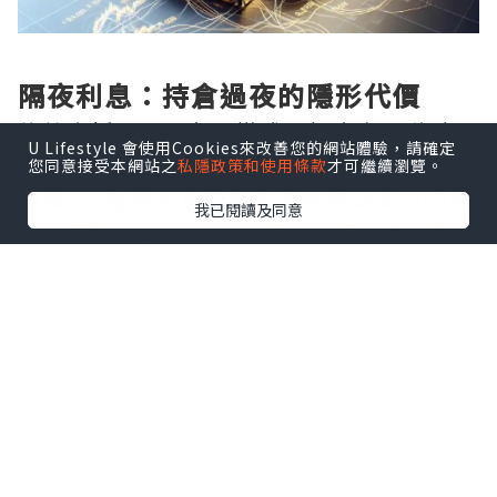
隔夜利息：持倉過夜的隱形代價
倫敦金採用T+0交易模式，投資者可隨時買
U Lifestyle 會使用Cookies來改善您的網站體驗，請確定
賣，但一旦選擇持倉過夜，便會觸發隔夜
您同意接受本網站之
私隱政策和使用條款
才可繼續瀏覽。
利息——這是平臺向持倉者收取或支付的費
我已閱讀及同意
用。其核心公式為：隔夜利息 = 持倉手數
× 合約單位 × 隔夜利率 × 持倉天數 ÷
360。以1標準手（100盎司）為例，若多
單隔夜利率為-0.5%，則每日需支付約
0.014美元。值得注意的是，週三至週四持
倉過夜將按3天計息，覆蓋週末。不同平臺
利率差異顯著，有的低至10美元/手，有的
卻高達50美元/手，長期累積不容小覷。