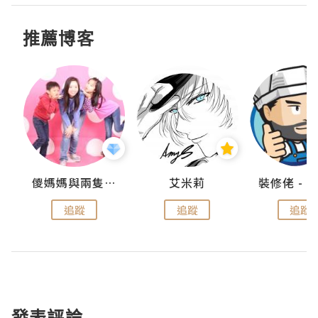
推薦博客
點滴
儍媽媽與兩隻小魔怪之家
艾米莉
追蹤
追蹤
追蹤
發表評論