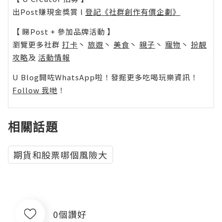
出Post賺現金獎賞 l
登記《社群創作有價企劃》
【 睇Post + 參加品牌活動 】
瀏覽更多社群
打卡
丶
旅遊
丶
美食
丶
親子
丶
寵物
丶
扮靚
攻略
及
活動情報
U Blog開咗WhatsApp啦！發掘更多吃喝玩樂資訊！
Follow 我哋
！
相關話題
期貨和股票哪個風險大
0個讚好