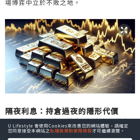
場博弈中立於不敗之地。
隔夜利息：持倉過夜的隱形代價
倫敦金採用T+0交易模式，投資者可隨時買
U Lifestyle 會使用Cookies來改善您的網站體驗，請確定
賣，但一旦選擇持倉過夜，便會觸發隔夜
您同意接受本網站之
私隱政策和使用條款
才可繼續瀏覽。
利息——這是平臺向持倉者收取或支付的費