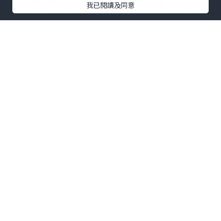
我已閱讀及同意
用。其核心公式為：隔夜利息 = 持倉手數
× 合約單位 × 隔夜利率 × 持倉天數 ÷
360。以1標準手（100盎司）為例，若多
單隔夜利率為-0.5%，則每日需支付約
0.014美元。值得注意的是，週三至週四持
倉過夜將按3天計息，覆蓋週末。不同平臺
利率差異顯著，有的低至10美元/手，有的
卻高達50美元/手，長期累積不容小覷。
點差成本：交易中不可回避的開支
除隔夜利息外，點差是倫敦金交易中最核
心的顯性成本。點差即買入價與賣出價之
間的差額，主流平臺通常為0.5美元/盎