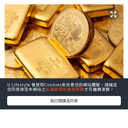
U Lifestyle 會使用Cookies來改善您的網站體驗，請確定
您同意接受本網站之
私隱政策和使用條款
才可繼續瀏覽。
1. 出現爆倉局面
我已閱讀及同意
倫敦金不設置止損會怎麼樣？倫敦金採用
高杠杆的交易機制，以100倍杠杆為例，金
價反向波動5美元，1手標準單就會產生