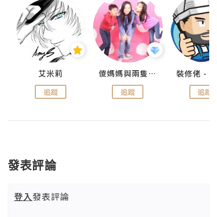
點滴
艾米莉
儍媽媽與兩隻小魔怪之家
追蹤
追蹤
追蹤
發表評論
登入
發表評論