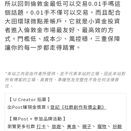
所以回到倫敦金最低可以交易0.01手嗎這
個話題，0.01手不僅可以交易，而且配合
大田環球微點差帳戶，它就是小資金投資
者進入倫敦金市場最友好、最高效的方
式。門檻低、成本少、風控穩，三重保障
讓你的每一步都走得踏實。
*本站之內容由作者所提供，並不代表本站的立場。因此本站對
所有博客的立場、真實性、準確性及完整性不負任何法律責
任。
【 U Creator 招募 】
出Post賺現金獎賞 l
登記《社群創作有價企劃》
【 睇Post + 參加品牌活動 】
瀏覽更多社群
打卡
丶
旅遊
丶
美食
丶
親子
丶
寵物
丶
扮靚