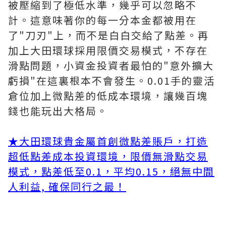
被壓縮到了極低水準，幾乎可以忽略不
計。這意味著你的每一分本金都被用在
了"刀刃"上，而不是白白交給了點差。再
加上大田環球採用限價交易模式，不存在
滑點問題，小資金投資者最怕的"意外擴大
虧損"在這裏根本不會發生。0.01手的靈活
倉位加上微點差的低成本環境，讓幾百塊
錢也能玩出大格局。
★
大田環球貴金屬首創微點差賬戶，打造
超低點差成本投資環境，限價無滑點交易
模式，點差低至0.1，平均0.15，絕無中間
人利益, 確保同行之最！