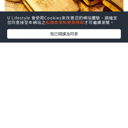
U Lifestyle 會使用Cookies來改善您的網站體驗，請確定
您同意接受本網站之
私隱政策和使用條款
才可繼續瀏覽。
1. 出現爆倉局面
我已閱讀及同意
倫敦金不設置止損會怎麼樣？倫敦金採用
高杠杆的交易機制，以100倍杠杆為例，金
價反向波動5美元，1手標準單就會產生
500美元浮虧，若帳戶保證金不足，那一旦
行情劇烈波動，浮虧則會快速擴大，短時
間內可能觸發平臺強制平倉，導致帳戶資
金大幅縮水甚至虧空，因此我們不但要設
置止損，而且還得利用0.01手的迷你帳戶
輕倉操作。