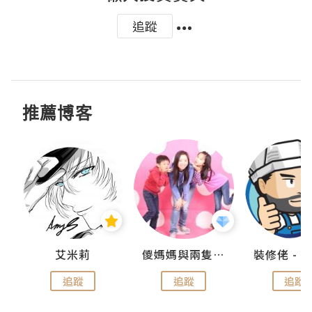
追蹤
推薦博客
點滴
艾米莉
儍媽媽與兩隻小魔怪之家
追蹤
追蹤
追蹤