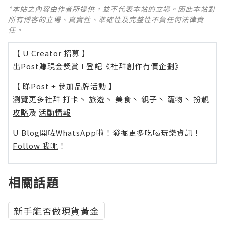
*本站之內容由作者所提供，並不代表本站的立場。因此本站對
所有博客的立場、真實性、準確性及完整性不負任何法律責
任。
【 U Creator 招募 】
出Post賺現金獎賞 l
登記《社群創作有價企劃》
【 睇Post + 參加品牌活動 】
瀏覽更多社群
打卡
丶
旅遊
丶
美食
丶
親子
丶
寵物
丶
扮靚
攻略
及
活動情報
U Blog開咗WhatsApp啦！發掘更多吃喝玩樂資訊！
Follow 我哋
！
相關話題
新手能否做現貨黃金