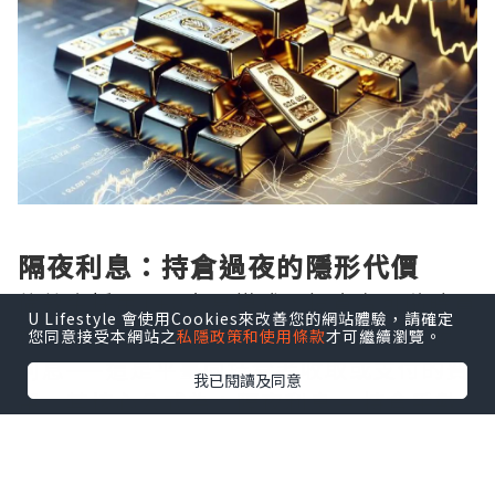
隔夜利息：持倉過夜的隱形代價
倫敦金採用T+0交易模式，投資者可隨時買
U Lifestyle 會使用Cookies來改善您的網站體驗，請確定
賣，但一旦選擇持倉過夜，便會觸發隔夜
您同意接受本網站之
私隱政策和使用條款
才可繼續瀏覽。
利息——這是平臺向持倉者收取或支付的費
我已閱讀及同意
用。其核心公式為：隔夜利息 = 持倉手數
× 合約單位 × 隔夜利率 × 持倉天數 ÷
360。以1標準手（100盎司）為例，若多