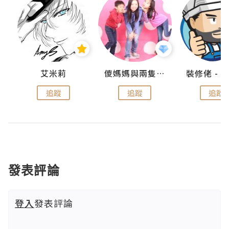
點滴
艾米莉
儍媽媽與兩隻小魔怪之家
追蹤
追蹤
追蹤
發表評論
登入
發表評論