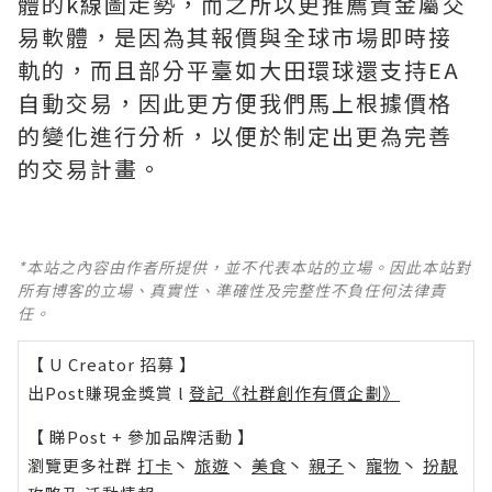
體的k線圖走勢，而之所以更推薦貴金屬交
易軟體，是因為其報價與全球市場即時接
軌的，而且部分平臺如大田環球還支持EA
自動交易，因此更方便我們馬上根據價格
的變化進行分析，以便於制定出更為完善
的交易計畫。
*本站之內容由作者所提供，並不代表本站的立場。因此本站對
所有博客的立場、真實性、準確性及完整性不負任何法律責
任。
【 U Creator 招募 】
出Post賺現金獎賞 l
登記《社群創作有價企劃》
【 睇Post + 參加品牌活動 】
瀏覽更多社群
打卡
丶
旅遊
丶
美食
丶
親子
丶
寵物
丶
扮靚