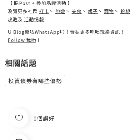
【 睇Post + 參加品牌活動 】
瀏覽更多社群
打卡
丶
旅遊
丶
美食
丶
親子
丶
寵物
丶
扮靚
攻略
及
活動情報
U Blog開咗WhatsApp啦！發掘更多吃喝玩樂資訊！
Follow 我哋
！
相關話題
投資債券有哪些優勢
0個讚好