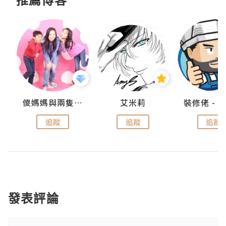
點滴
儍媽媽與兩隻小魔怪之家
艾米莉
追蹤
追蹤
追蹤
發表評論