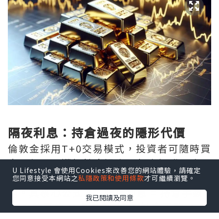
隔夜利息：持倉過夜的隱形代價
倫敦金採用T+0交易模式，投資者可隨時買
賣，但一旦選擇持倉過夜，便會觸發隔夜
U Lifestyle 會使用Cookies來改善您的網站體驗，請確定
利息——這是平臺向持倉者收取或支付的費
您同意接受本網站之
私隱政策和使用條款
才可繼續瀏覽。
用。其核心公式為：隔夜利息 = 持倉手數
我已閱讀及同意
× 合約單位 × 隔夜利率 × 持倉天數 ÷