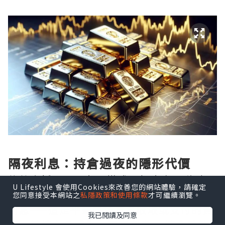
隔夜利息：持倉過夜的隱形代價
倫敦金採用T+0交易模式，投資者可隨時買
U Lifestyle 會使用Cookies來改善您的網站體驗，請確定
賣，但一旦選擇持倉過夜，便會觸發隔夜
您同意接受本網站之
私隱政策和使用條款
才可繼續瀏覽。
利息——這是平臺向持倉者收取或支付的費
我已閱讀及同意
用。其核心公式為：隔夜利息 = 持倉手數