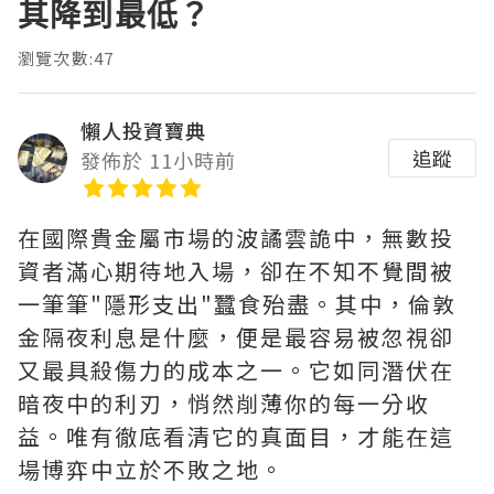
其降到最低？
瀏覽次數:47
懶人投資寶典
追蹤
發佈於 11小時前
在國際貴金屬市場的波譎雲詭中，無數投
資者滿心期待地入場，卻在不知不覺間被
一筆筆"隱形支出"蠶食殆盡。其中，‌倫敦
金隔夜利息是什麼‌，便是最容易被忽視卻
又最具殺傷力的成本之一。它如同潛伏在
暗夜中的利刃，悄然削薄你的每一分收
益。唯有徹底看清它的真面目，才能在這
場博弈中立於不敗之地。