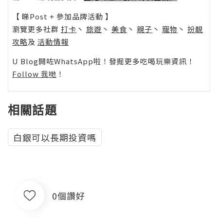
【 睇Post + 參加品牌活動 】
瀏覽更多社群
打卡
丶
旅遊
丶
美食
丶
親子
丶
寵物
丶
扮靚
攻略
及
活動情報
U Blog開咗WhatsApp啦！發掘更多吃喝玩樂資訊！
Follow 我哋
！
相關話題
白銀可以長期投資嗎
0個讚好