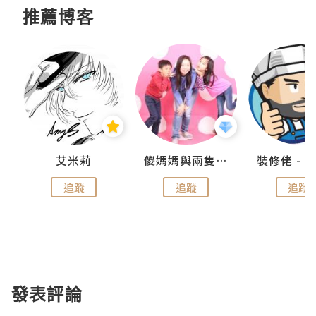
推薦博客
點滴
艾米莉
儍媽媽與兩隻小魔怪之家
追蹤
追蹤
追蹤
發表評論