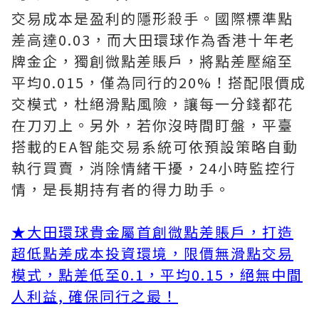
交易成本是盈利的隱形殺手。國際標準點
差高達0.03，而大田環球作為香港十年老
牌金企，獨創微點差賬戶，將點差壓縮至
平均0.015，僅為同行的20%！搭配限價成
交模式，杜絕滑點風險，讓每一分錢都花
在刀刃上。另外，若你沒時間盯盤，平臺
搭載的EA智能交易系統可依預設策略自動
執行買賣，消除情緒干擾，24小時監控行
情，是長期持有者的得力助手。
★
大田環球貴金屬首創微點差賬戶，打造
超低點差成本投資環境，限價無滑點交易
模式，點差低至0.1，平均0.15，絕無中間
人利益, 確保同行之最！