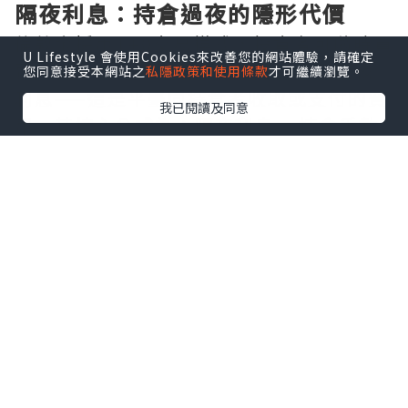
隔夜利息：持倉過夜的隱形代價
倫敦金採用T+0交易模式，投資者可隨時買
U Lifestyle 會使用Cookies來改善您的網站體驗，請確定
賣，但一旦選擇持倉過夜，便會觸發隔夜
您同意接受本網站之
私隱政策和使用條款
才可繼續瀏覽。
利息——這是平臺向持倉者收取或支付的費
我已閱讀及同意
用。其核心公式為：隔夜利息 = 持倉手數
× 合約單位 × 隔夜利率 × 持倉天數 ÷
360。以1標準手（100盎司）為例，若多
單隔夜利率為-0.5%，則每日需支付約
0.014美元。值得注意的是，週三至週四持
倉過夜將按3天計息，覆蓋週末。不同平臺
利率差異顯著，有的低至10美元/手，有的
卻高達50美元/手，長期累積不容小覷。
點差成本：交易中不可回避的開支