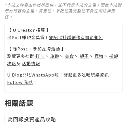
*本站之內容由作者所提供，並不代表本站的立場。因此本站對
所有博客的立場、真實性、準確性及完整性不負任何法律責
任。
【 U Creator 招募 】
出Post賺現金獎賞 l
登記《社群創作有價企劃》
【 睇Post + 參加品牌活動 】
瀏覽更多社群
打卡
丶
旅遊
丶
美食
丶
親子
丶
寵物
丶
扮靚
攻略
及
活動情報
U Blog開咗WhatsApp啦！發掘更多吃喝玩樂資訊！
Follow 我哋
！
相關話題
高回報投資產品攻略