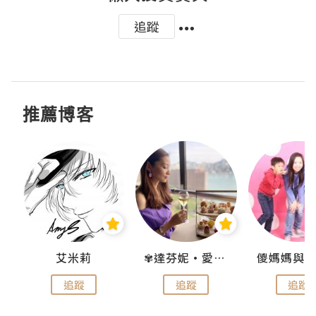
追蹤
推薦博客
點滴
艾米莉
✾達芬妮•愛孩子•愛生活✾
追蹤
追蹤
追蹤