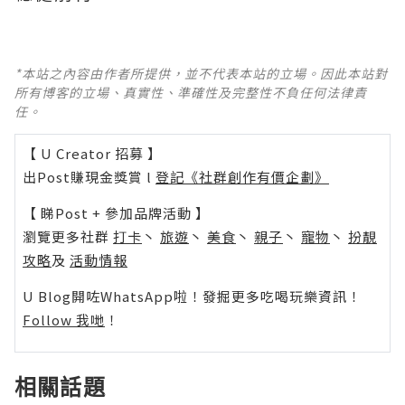
*本站之內容由作者所提供，並不代表本站的立場。因此本站對
所有博客的立場、真實性、準確性及完整性不負任何法律責
任。
【 U Creator 招募 】
出Post賺現金獎賞 l
登記《社群創作有價企劃》
【 睇Post + 參加品牌活動 】
瀏覽更多社群
打卡
丶
旅遊
丶
美食
丶
親子
丶
寵物
丶
扮靚
攻略
及
活動情報
U Blog開咗WhatsApp啦！發掘更多吃喝玩樂資訊！
Follow 我哋
！
相關話題