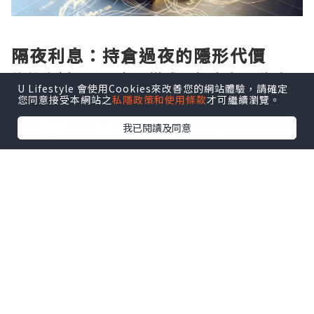
隔夜利息：持倉過夜的隱形代價
倫敦金採用T+0交易模式，投資者可隨時買
U Lifestyle 會使用Cookies來改善您的網站體驗，請確定
賣，但一旦選擇持倉過夜，便會觸發隔夜
您同意接受本網站之
私隱政策和使用條款
才可繼續瀏覽。
利息——這是平臺向持倉者收取或支付的費
我已閱讀及同意
用。其核心公式為：隔夜利息 = 持倉手數
× 合約單位 × 隔夜利率 × 持倉天數 ÷
360。以1標準手（100盎司）為例，若多
單隔夜利率為-0.5%，則每日需支付約
0.014美元。值得注意的是，週三至週四持
倉過夜將按3天計息，覆蓋週末。不同平臺
利率差異顯著，有的低至10美元/手，有的
卻高達50美元/手，長期累積不容小覷。