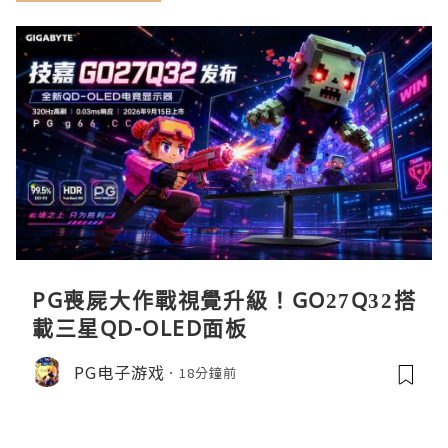
PG喪屍大作戰視覺升級！GO27Q32搭
載三星QD-OLED面板
PG电子游戏
18分鐘前