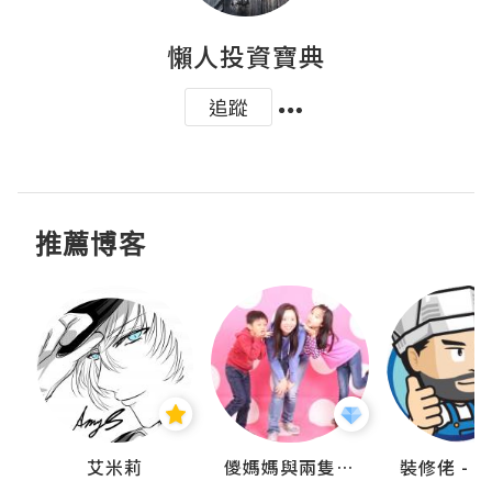
懶人投資寶典
追蹤
推薦博客
點滴
艾米莉
儍媽媽與兩隻小魔怪之家