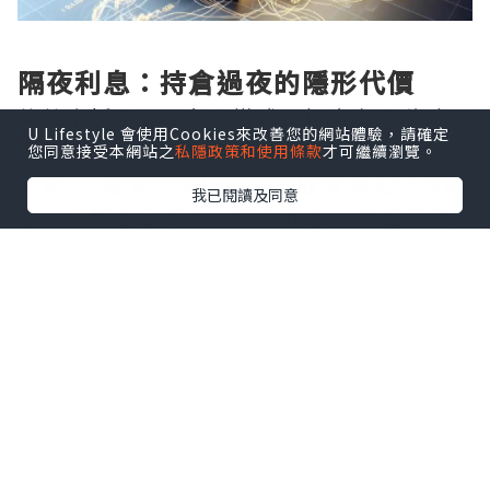
隔夜利息：持倉過夜的隱形代價
倫敦金採用T+0交易模式，投資者可隨時買
U Lifestyle 會使用Cookies來改善您的網站體驗，請確定
賣，但一旦選擇持倉過夜，便會觸發隔夜
您同意接受本網站之
私隱政策和使用條款
才可繼續瀏覽。
利息——這是平臺向持倉者收取或支付的費
我已閱讀及同意
用。其核心公式為：隔夜利息 = 持倉手數
× 合約單位 × 隔夜利率 × 持倉天數 ÷
360。以1標準手（100盎司）為例，若多
單隔夜利率為-0.5%，則每日需支付約
0.014美元。值得注意的是，週三至週四持
倉過夜將按3天計息，覆蓋週末。不同平臺
利率差異顯著，有的低至10美元/手，有的
卻高達50美元/手，長期累積不容小覷。