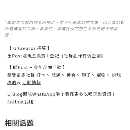
*本站之內容由作者所提供，並不代表本站的立場。因此本站對
所有博客的立場、真實性、準確性及完整性不負任何法律責
任。
【 U Creator 招募 】
出Post賺現金獎賞 l
登記《社群創作有價企劃》
【 睇Post + 參加品牌活動 】
瀏覽更多社群
打卡
丶
旅遊
丶
美食
丶
親子
丶
寵物
丶
扮靚
攻略
及
活動情報
U Blog開咗WhatsApp啦！發掘更多吃喝玩樂資訊！
Follow 我哋
！
相關話題