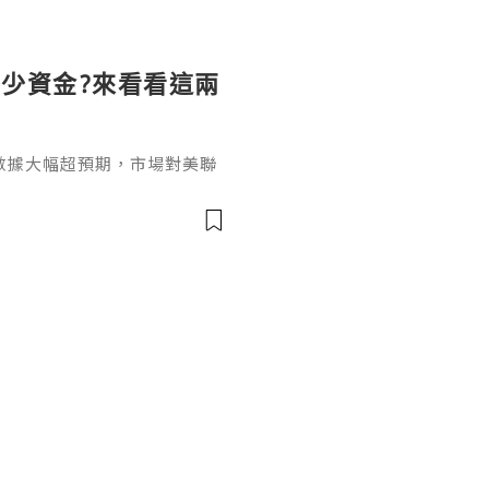
少資金?來看看這兩
數據大幅超預期，市場對美聯
美聯儲9月加息概率大幅跳
慮，而美伊衝突驅動的油價暴
共振引發美股大幅回調、美債
炒黃金需要多少資金？實際上
。產品類型的選擇由於現在市
因此在考