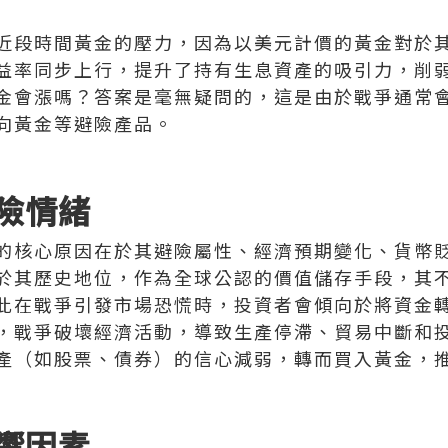
近段時間黃金的壓力，因為以美元計價的黃金對於
益率同步上行，提升了持有生息資產的吸引力，削
金會漲嗎？答案是毫無疑問的，這是由於戰爭通常
向黃金等避險產品。
險情緒
的核心原因在於其避險屬性、經濟預期變化、貨幣
於其歷史地位，作為全球公認的價值儲存手段，其
此在戰爭引發市場恐慌時，投資者會傾向於將資金
，戰爭破壞經濟活動，導致生產停滯、貿易中斷和
產（如股票、債券）的信心減弱，轉而買入黃金，
響因素