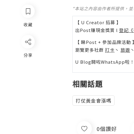
*本站之內容由作者所提供，
【 U Creator 招募 】
收藏
出Post賺現金獎賞 l
登記《
【 睇Post + 參加品牌活動 
瀏覽更多社群
打卡
丶
旅遊
分享
U Blog開咗WhatsAp
相關話題
打仗黃金會漲嗎
0個讚好