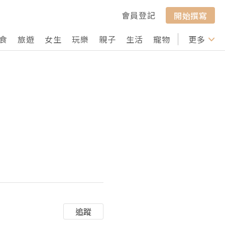
會員登記
開始撰寫
食
旅遊
女生
玩樂
親子
生活
寵物
行山
更多
打卡
追蹤