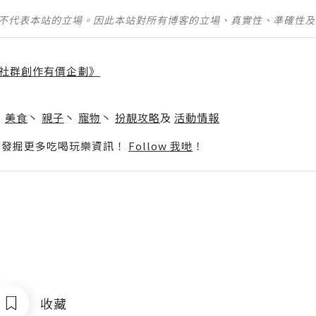
並不代表本站的立場。因此本站對所有博客的立場、真實性、準確性
社群創作有價企劃》
】
丶
美食
丶
親子
丶
寵物
丶
扮靚攻略
及
活動情報
p啦！發掘更多吃喝玩樂資訊！
Follow 我哋
！
收藏