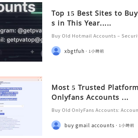
Top 15 Best Sites to Bu
s in This Year.....
Buy Old Hotmail Accounts – Securi
erns, and Safe Alternatives (Compl
STANT REPLY GUARANTEED ✨🔥⚡️🌐 
xbgtfuh
1小時前
pvatop ⚡️📢👤🔔 Telegram Usernam
Most 5 Trusted Platform
Onlyfans Accounts ...
Buy Old OnlyFans Accounts: Accoun
ction & Responsible Management (
💎💲💫🌐✨💎Fast & Reliable 24/7 C
buy gmail accounts
1小時前
🌐✨💎WhatsApp :+1 (506) 541-7768 