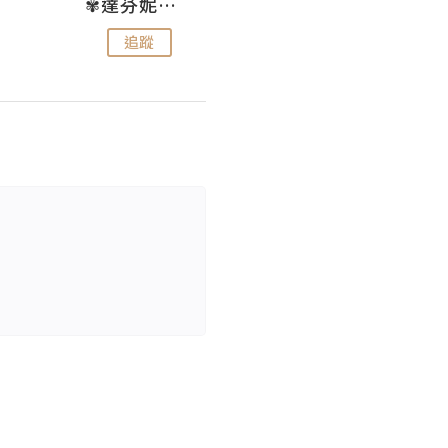
✾達芬妮•愛孩子•愛生活✾
wendysugar享受生活gogogo
追蹤
追蹤