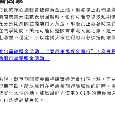
打仗的核心邏輯會使得黃金上漲，但實際上我們還
期間或美元指數表現強勢時，也有可能會導致短期
充分預期風險並提前買入黃金，那麼真正爆發時投
在戰爭期間，美元可能因避險需求流入而走強，這
上漲並不穩定，所以建議大家在利用時必須搭配限
推出重磅贈金活動：“春風策馬逐金而行”！為投
點即可享受贈金活動！
來說，戰爭期間黃金價格確實通常會出現上漲，但
短期下跌，所以我們在考慮長期避險屬性的同時，
勢變化太快的話，那麼最好先使用0.01手的迷你帳
，再逐步調整倉位。