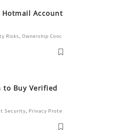
y Hotmail Account
ty Risks, Ownership Conc
ete Guide 2026) 🌐⚡️🔥✨ IN
⚡️📱💬🚀 Telegram: @get
e: @get
 to Buy Verified
t Security, Privacy Prote
Complete Guide 2026) 💫
ustomer Support 💫💎💲💫
💫💎💲💫🌐✨💎Te