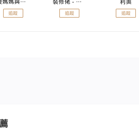
儍媽媽與兩隻小魔怪之家
裝修佬 - 香港一站式網上裝修平台
利奧
追蹤
追蹤
追蹤
薦