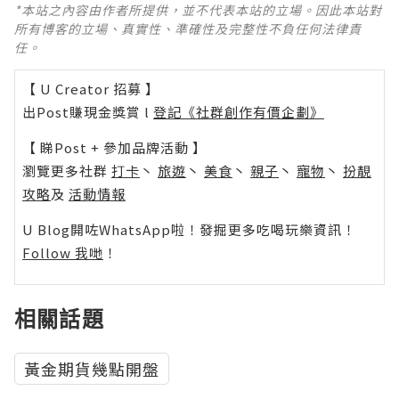
*本站之內容由作者所提供，並不代表本站的立場。因此本站對
所有博客的立場、真實性、準確性及完整性不負任何法律責
任。
【 U Creator 招募 】
出Post賺現金獎賞 l
登記《社群創作有價企劃》
【 睇Post + 參加品牌活動 】
瀏覽更多社群
打卡
丶
旅遊
丶
美食
丶
親子
丶
寵物
丶
扮靚
攻略
及
活動情報
U Blog開咗WhatsApp啦！發掘更多吃喝玩樂資訊！
Follow 我哋
！
相關話題
黃金期貨幾點開盤