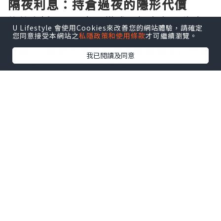
隔夜利息：持倉過夜的隱形代價
倫敦金採用T+0交易模式，投資者可隨時買
U Lifestyle 會使用Cookies來改善您的網站體驗，請確定
賣，但一旦選擇持倉過夜，便會觸發隔夜
您同意接受本網站之
私隱政策和使用條款
才可繼續瀏覽。
利息——這是平臺向持倉者收取或支付的費
我已閱讀及同意
用。其核心公式為：隔夜利息 = 持倉手數
× 合約單位 × 隔夜利率 × 持倉天數 ÷
360。以1標準手（100盎司）為例，若多
單隔夜利率為-0.5%，則每日需支付約
0.014美元。值得注意的是，週三至週四持
倉過夜將按3天計息，覆蓋週末。不同平臺
利率差異顯著，有的低至10美元/手，有的
卻高達50美元/手，長期累積不容小覷。
點差成本：交易中不可回避的開支