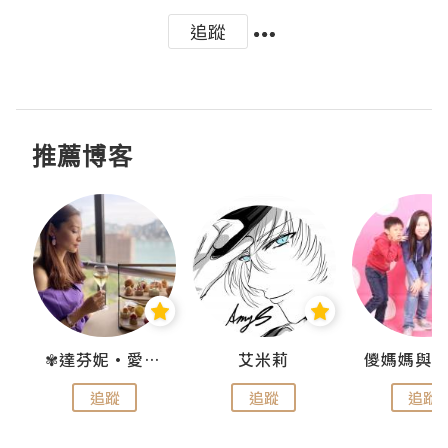
追蹤
推薦博客
點滴
✾達芬妮•愛孩子•愛生活✾
艾米莉
追蹤
追蹤
追蹤