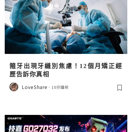
箍牙出現牙縫別焦慮！12個月矯正經
歷告訴你真相
LoveShare
10分鐘前