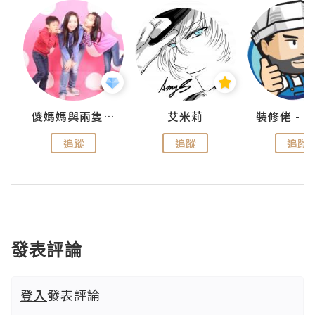
點滴
儍媽媽與兩隻小魔怪之家
艾米莉
追蹤
追蹤
追蹤
發表評論
登入
發表評論