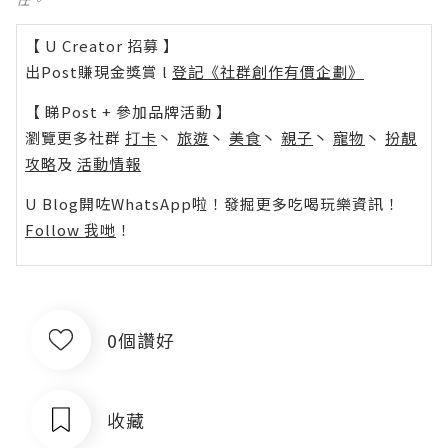
【 U Creator 招募 】
出Post賺現金獎賞 l
登記《社群創作有價企劃》
【 睇Post + 參加品牌活動 】
瀏覽更多社群
打卡
丶
旅遊
丶
美食
丶
親子
丶
寵物
丶
扮靚
攻略
及
活動情報
U Blog開咗WhatsApp啦！發掘更多吃喝玩樂資訊！
Follow 我哋
！
0個讚好
收藏