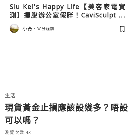
Siu Kei's Happy Life【美容家電實
測】擺脫辦公室假胖！CaviSculpt 新
一代72W高能超聲波體雕儀親身試用＆
小奇
38分鐘前
真實評價
生活
現貨黃金止損應該設幾多？唔設
可以嗎？
瀏覽次數:43