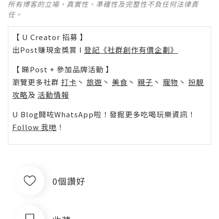
所有博客的立場、真實性、準確性及完整性不負任何法律責
任。
【 U Creator 招募 】
出Post賺現金獎賞 l
登記《社群創作有價企劃》
【 睇Post + 參加品牌活動 】
瀏覽更多社群
打卡
丶
旅遊
丶
美食
丶
親子
丶
寵物
丶
扮靚
攻略
及
活動情報
U Blog開咗WhatsApp啦！發掘更多吃喝玩樂資訊！
Follow 我哋
！
0個讚好