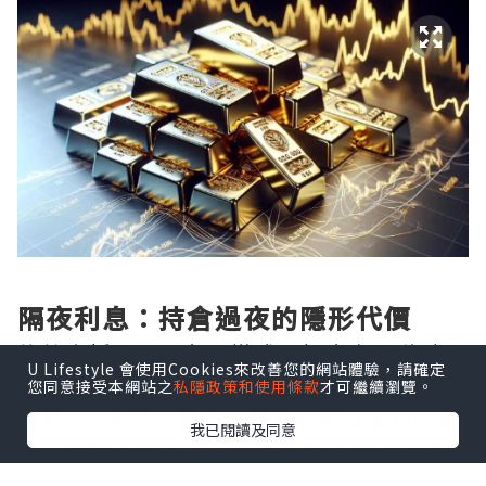
隔夜利息：持倉過夜的隱形代價
倫敦金採用T+0交易模式，投資者可隨時買
U Lifestyle 會使用Cookies來改善您的網站體驗，請確定
賣，但一旦選擇持倉過夜，便會觸發隔夜
您同意接受本網站之
私隱政策和使用條款
才可繼續瀏覽。
利息——這是平臺向持倉者收取或支付的費
我已閱讀及同意
用。其核心公式為：隔夜利息 = 持倉手數
× 合約單位 × 隔夜利率 × 持倉天數 ÷