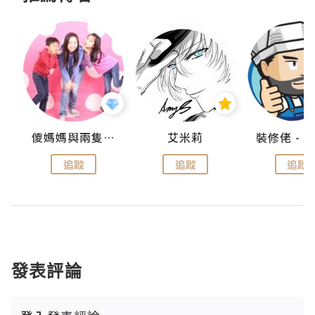
點滴
儍媽媽與兩隻小魔怪之家
艾米莉
追蹤
追蹤
追蹤
發表評論