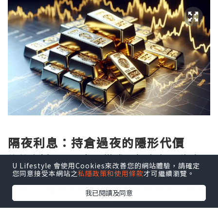
隔夜利息：持倉過夜的隱形代價
倫敦金採用T+0交易模式，投資者可隨時買
U Lifestyle 會使用Cookies來改善您的網站體驗，請確定
賣，但一旦選擇持倉過夜，便會觸發隔夜
您同意接受本網站之
私隱政策和使用條款
才可繼續瀏覽。
利息——這是平臺向持倉者收取或支付的費
我已閱讀及同意
用。其核心公式為：隔夜利息 = 持倉手數
× 合約單位 × 隔夜利率 × 持倉天數 ÷