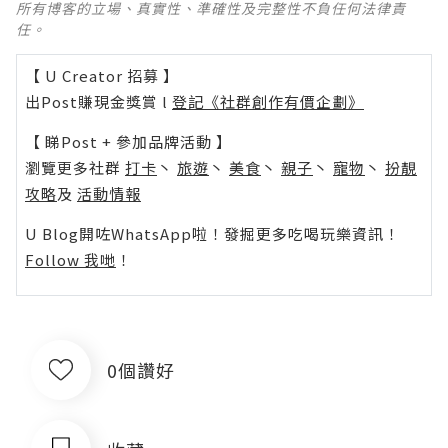
所有博客的立場、真實性、準確性及完整性不負任何法律責
任。
【 U Creator 招募 】
出Post賺現金獎賞 l
登記《社群創作有價企劃》
【 睇Post + 參加品牌活動 】
瀏覽更多社群
打卡
丶
旅遊
丶
美食
丶
親子
丶
寵物
丶
扮靚
攻略
及
活動情報
U Blog開咗WhatsApp啦！發掘更多吃喝玩樂資訊！
Follow 我哋
！
0個讚好