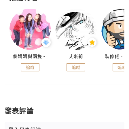
點滴
儍媽媽與兩隻小魔怪之家
艾米莉
追蹤
追蹤
追蹤
發表評論