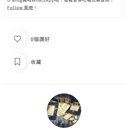
Follow 我哋
！
0個讚好
收藏