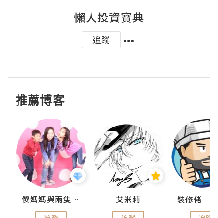
懶人投資寶典
追蹤
推薦博客
點滴
儍媽媽與兩隻小魔怪之家
艾米莉
追蹤
追蹤
追蹤