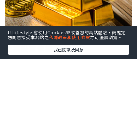
U Lifestyle 會使用Cookies來改善您的網站體驗，請確定
您同意接受本網站之
私隱政策和使用條款
才可繼續瀏覽。
止損設置依據
我已閱讀及同意
現貨黃金止損設置多少？這實際上並沒有
明確的標準，我們通常需根據實際行情和
交易風格來進行判斷，其中壓力支撐就是
很常見的參考方法。因為當價格達到這些
關鍵位置時，行情可能會陷入短暫的修
正，此時可以選擇離場或鎖住盈利，比如
在做多時，將止損設在近期支撐位下方5-
10美元，若金價在4100美元附近遇到支撐
反彈，可在4090美元設置止損。此外，不