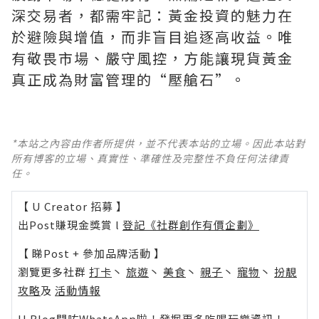
深交易者，都需牢記：黃金投資的魅力在
於避險與增值，而非盲目追逐高收益。唯
有敬畏市場、嚴守風控，方能讓現貨黃金
真正成為財富管理的“壓艙石”。
*本站之內容由作者所提供，並不代表本站的立場。因此本站對
所有博客的立場、真實性、準確性及完整性不負任何法律責
任。
【 U Creator 招募 】
出Post賺現金獎賞 l
登記《社群創作有價企劃》
【 睇Post + 參加品牌活動 】
瀏覽更多社群
打卡
丶
旅遊
丶
美食
丶
親子
丶
寵物
丶
扮靚
攻略
及
活動情報
U Blog開咗WhatsApp啦！發掘更多吃喝玩樂資訊！