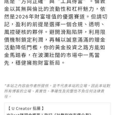
底是“方向正確”與“工具得當”。倫敦
金以其無與倫比的流動性和杠杆魅力，依
然是2026年財富增值的優選賽道。但請切
記，盈利的前提是選擇一個合規、透明、
風控硬核的夥伴。避開滑點陷阱，利用限
價機制鎖定利潤，再輔以誠意滿滿的贈金
活動降低門檻，你的黃金投資之路方能如
金馬踏春，在波瀾壯闊的市場中一馬當
先，穩健擁抱財富新局。
*本站之內容由作者所提供，並不代表本站的立場。因此本站對
所有博客的立場、真實性、準確性及完整性不負任何法律責
任。
【 U Creator 招募 】
出Post賺現金獎賞 l
登記《社群創作有價企劃》