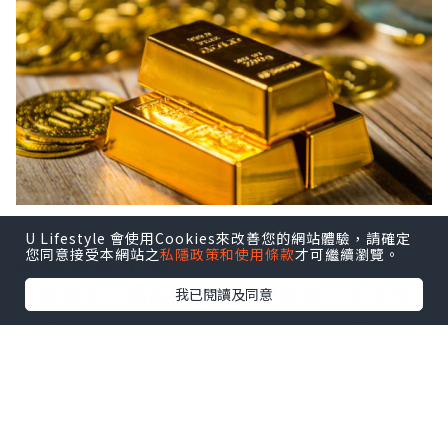
U Lifestyle 會使用Cookies來改善您的網站體驗，請確定
止損設置依據
您同意接受本網站之
私隱政策和使用條款
才可繼續瀏覽。
現貨黃金止損設置多少？這實際上並沒有
我已閱讀及同意
明確的標準，我們通常需根據實際行情和
交易風格來進行判斷，其中壓力支撐就是
很常見的參考方法。因為當價格達到這些
關鍵位置時，行情可能會陷入短暫的修
正，此時可以選擇離場或鎖住盈利，比如