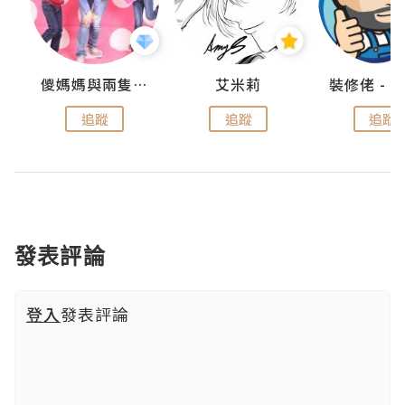
點滴
儍媽媽與兩隻小魔怪之家
艾米莉
追蹤
追蹤
追蹤
發表評論
登入
發表評論