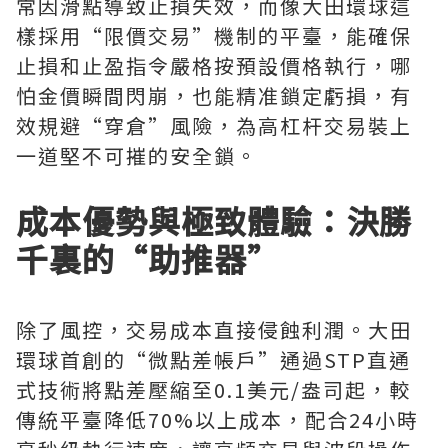
常因滑點導致止損失效，而像大田環球這
樣採用“限價交易”機制的平臺，能確保
止損和止盈指令嚴格按預設價格執行，哪
怕金價瞬間閃崩，也能精准鎖定虧損，有
效規避“穿倉”風險，為高杠杆交易裝上
一道堅不可摧的安全鎖。
成本優勢與極致體驗：決勝
千裏的“助推器”
除了風控，交易成本直接侵蝕利潤。大田
環球首創的“微點差帳戶”通過STP直通
式技術將點差壓縮至0.1美元/盎司起，較
傳統平臺降低70%以上成本，配合24小時