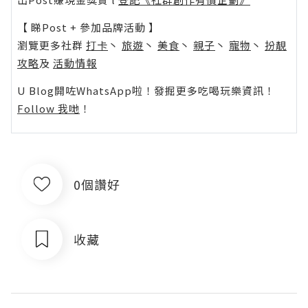
【 睇Post + 參加品牌活動 】
瀏覽更多社群
打卡
丶
旅遊
丶
美食
丶
親子
丶
寵物
丶
扮靚
攻略
及
活動情報
U Blog開咗WhatsApp啦！發掘更多吃喝玩樂資訊！
Follow 我哋
！
0個讚好
收藏