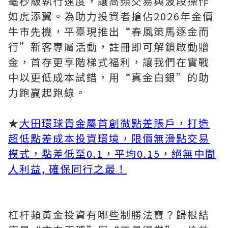
毫秒級執行速度，讓高頻交易與波段操作
如虎添翼。為助力投資者搶佔2026年金價
牛市先機，平臺現推出“春風策馬逐金而
行”新客專屬活動，註冊即可解鎖啟動贈
金，首存更享階梯式福利，讓我們在實戰
中以更低成本試錯，用“真金白銀”的助
力跑贏起跑線。
★
大田環球貴金屬首創微點差賬戶，打造
超低點差成本投資環境，限價無滑點交易
模式，點差低至0.1，平均0.15，絕無中間
人利益, 確保同行之最！
杠杆類黃金投資有哪些制勝法寶？歸根結