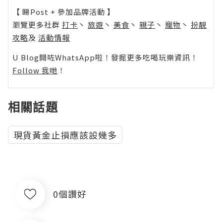
【 睇Post + 參加品牌活動 】
瀏覽更多社群
打卡
丶
旅遊
丶
美食
丶
親子
丶
寵物
丶
扮靚
攻略
及
活動情報
U Blog開咗WhatsApp啦！發掘更多吃喝玩樂資訊！
Follow 我哋
！
相關話題
現貨黃金止損應該設幾多
0個讚好