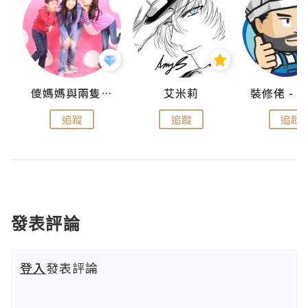
點滴
儍媽媽與兩隻小魔怪之家
艾米莉
追蹤
追蹤
追蹤
發表評論
登入
發表評論