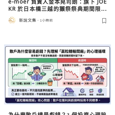
e-moer 負責人金本晃司朗：旗下 JOE
KR 於日本橋三越的獺祭祭典期間限定
店中，與日伸貴金属的東京銀器工匠一
新說文集
1小時前
同參展
為什麼散戶總是虧錢？3 個投資心理陷