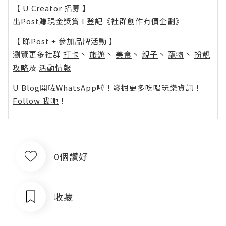
【 U Creator 招募 】
出Post賺現金獎賞 l
登記《社群創作有價企劃》
【 睇Post + 參加品牌活動 】
瀏覽更多社群
打卡
丶
旅遊
丶
美食
丶
親子
丶
寵物
丶
扮靚
攻略
及
活動情報
U Blog開咗WhatsApp啦！發掘更多吃喝玩樂資訊！
Follow 我哋
！
0個讚好
收藏