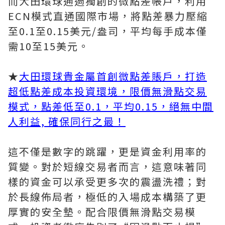
而大田環球通過獨創的微點差帳戶，利用
ECN模式直通國際市場，將點差暴力壓縮
至0.1至0.15美元/盎司，平均每手成本僅
需10至15美元。
★
大田環球貴金屬首創微點差賬戶，打造
超低點差成本投資環境，限價無滑點交易
模式，點差低至0.1，平均0.15，絕無中間
人利益, 確保同行之最！
這不僅是數字的跳躍，更是資金利用率的
質變。對於短線交易者而言，這意味著同
樣的資金可以承受更多次的震盪洗禮；對
於長線佈局者，極低的入場成本構築了更
厚實的安全墊。配合限價無滑點交易模