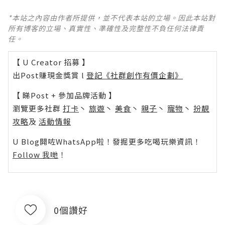
*本站之內容由作者所提供，並不代表本站的立場。因此本站對
所有博客的立場、真實性、準確性及完整性不負任何法律責
任。
【 U Creator 招募 】
出Post賺現金獎賞 l
登記《社群創作有價企劃》
【 睇Post + 參加品牌活動 】
瀏覽更多社群
打卡
丶
旅遊
丶
美食
丶
親子
丶
寵物
丶
扮靚
攻略
及
活動情報
U Blog開咗WhatsApp啦！發掘更多吃喝玩樂資訊！
Follow 我哋
！
0個讚好