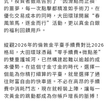
式，投資者徹底告別了“因滑點而止損”
的噩夢，每一次點擊都精准如手術刀。在
優化交易成本的同時，大田環球開展“春
風策馬，逐金而行”活動，更以真金白銀
的福利回饋用戶。
縱觀2026年的倫敦金平臺手續費對比2026
格局，大田環球憑藉“零手續費+微點差”
的雙重護城河，已然構建起難以逾越的成
本優勢。在這個寸金寸金的時代，選擇一
個能為你精打細算的平臺，就是選擇了通
往財富自由的快車道。不必在高昂的手續
費中消耗鬥志，現在就輕裝上陣，讓每一
次黃金的跳動都成為你帳戶增長的脈搏！