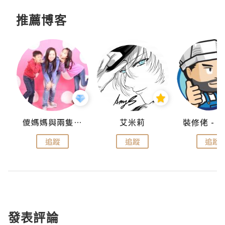
推薦博客
點滴
儍媽媽與兩隻小魔怪之家
艾米莉
追蹤
追蹤
追蹤
發表評論