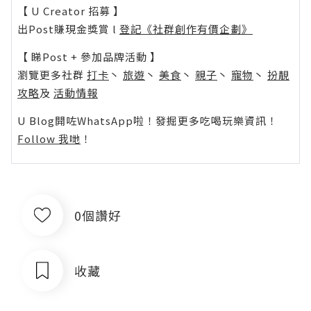
【 U Creator 招募 】
出Post賺現金獎賞 l
登記《社群創作有價企劃》
【 睇Post + 參加品牌活動 】
瀏覽更多社群
打卡
丶
旅遊
丶
美食
丶
親子
丶
寵物
丶
扮靚
攻略
及
活動情報
U Blog開咗WhatsApp啦！發掘更多吃喝玩樂資訊！
Follow 我哋
！
0個讚好
收藏