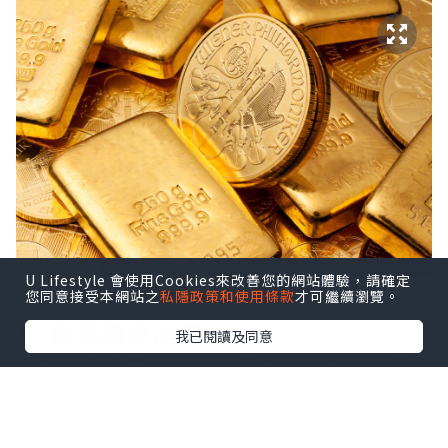
U Lifestyle 會使用Cookies來改善您的網站體驗，請確定
您同意接受本網站之
私隱政策和使用條款
才可繼續瀏覽。
1. 出現爆倉局面
我已閱讀及同意
倫敦金不設置止損會怎麼樣？倫敦金採用
高杠杆的交易機制，以100倍杠杆為例，金
價反向波動5美元，1手標準單就會產生