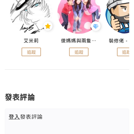
點滴
艾米莉
儍媽媽與兩隻小魔怪之家
追蹤
追蹤
追蹤
發表評論
登入
發表評論