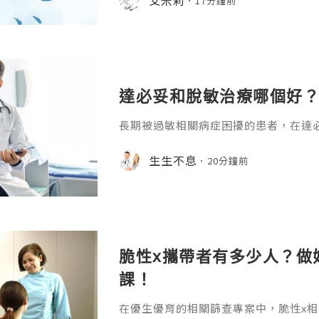
17分鐘前
達必妥和脫敏治療哪個好？
長期被過敏相關病症困擾的患者，在達
糾結，二者都是臨床中不良反應少、多
式，卻很少有回復寫清它們的核心差異
生生不息
20分鐘前
通過分維度的清晰對比就能得到明確答
和脫敏治療哪個好？達必妥作為靶向生物
L-4）和白介素-13（IL-13）的活
症信號通路，快速減輕已出現的
脆性x攜帶者有多少人？做
課！
在優生優育的相關篩查專案中，脆性x