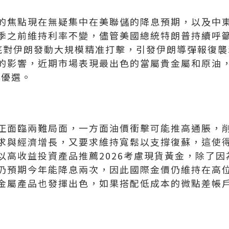
的焦點現在無疑集中在美聯儲的降息預期，以及中
季之前維持利率不變，儘管美國總統特朗普持續呼
底對伊朗發動大規模精准打擊，引發伊朗導彈報復襲
的影響，近期市場表現最出色的當屬貴金屬和原油
的優選。
正面臨兩難局面，一方面油價衝擊可能推高通脹，
求與經濟增長，又要求維持寬鬆以支撐復蘇，這使
以高收益投資產品推薦2026考慮現貨黃金，除了
仍預期今年能降息兩次，因此國際金價仍維持在高
金屬產品也發揮出色，如果搭配低成本的微點差帳