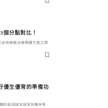
3個分點對比！
必妥和脫敏治療兩種方案之間
數副作用可控的友好治療方
，達必妥和脫敏治療哪個好？
案。一、作用原理差異達必妥
製劑，通過抑制白介素-4（I
性，直接阻斷過敏反應中的關鍵炎
好優生優育的準備功
相關的檢測越來越受到備孕家