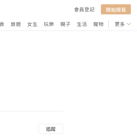
會員登記
開始撰寫
食
旅遊
女生
玩樂
親子
生活
寵物
行山
更多
打卡
追蹤