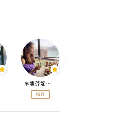
✾達芬妮•愛孩子•愛生活✾
wendysugar享受生活gogogo
追蹤
追蹤