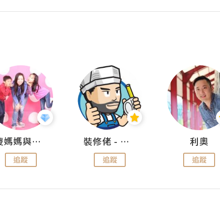
儍媽媽與兩隻小魔怪之家
裝修佬 - 香港一站式網上裝修平台
利奧
追蹤
追蹤
追蹤