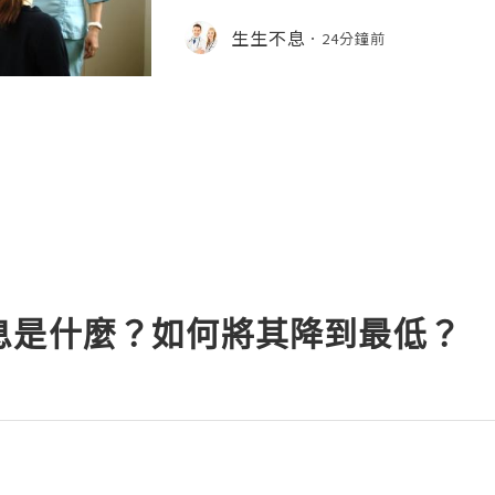
庭的重視，作為導致遺傳性智力障礙和
因病，大多數人對脆性x染色體綜合征
生生不息
24分鐘前
少瞭解隱性攜帶者的群體體量，脆性x
認的流行病學數據就能得到清晰的答案。
性x染色體綜合征是x染色體上的一種遺
關行為問題，約99%的脆性x綜合征由
息是什麼？如何將其降到最低？