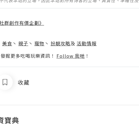
並不代表本站的立場。因此本站對所有博客的立場、真實性、準確性
社群創作有價企劃》
】
丶
美食
丶
親子
丶
寵物
丶
扮靚攻略
及
活動情報
p啦！發掘更多吃喝玩樂資訊！
Follow 我哋
！
收藏
資寶典