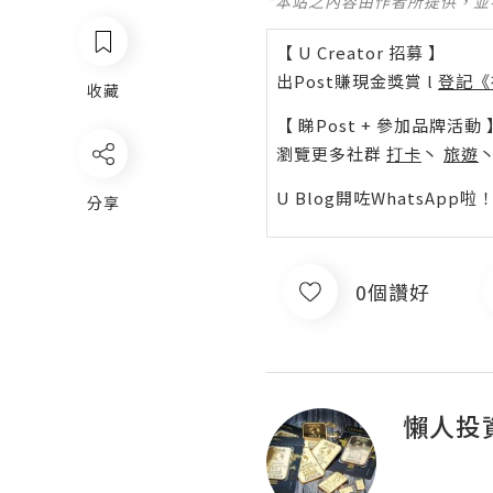
*本站之內容由作者所提供，
【 U Creator 招募 】
出Post賺現金獎賞 l
登記《
收藏
【 睇Post + 參加品牌活動 
瀏覽更多社群
打卡
丶
旅遊
U Blog開咗WhatsAp
分享
0個讚好
懶人投