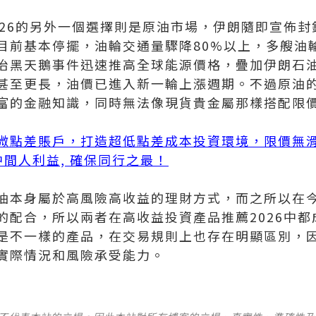
026的另外一個選擇則是原油市場，伊朗隨即宣佈
目前基本停擺，油輪交通量驟降80%以上，多艘油
治黑天鵝事件迅速推高全球能源價格，疊加伊朗石
甚至更長，油價已進入新一輪上漲週期。不過原油
富的金融知識，同時無法像現貨貴金屬那樣搭配限
微點差賬戶，打造超低點差成本投資環境，限價無
無中間人利益, 確保同行之最！
油本身屬於高風險高收益的理財方式，而之所以在
的配合，所以兩者在高收益投資產品推薦2026中
是不一樣的產品，在交易規則上也存在明顯區別，
實際情況和風險承受能力。