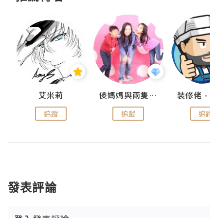
點滴
艾米莉
儍媽媽與兩隻小魔怪之家
追蹤
追蹤
追蹤
發表評論