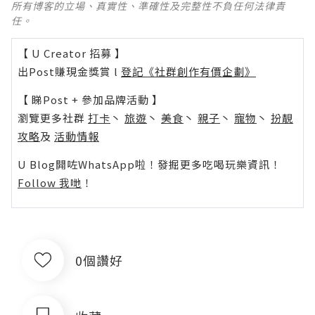
所有博客的立場、真實性、準確性及完整性不負任何法律責
任。
【 U Creator 招募 】
出Post賺現金獎賞 l
登記《社群創作有價企劃》
【 睇Post + 參加品牌活動 】
瀏覽更多社群
打卡
丶
旅遊
丶
美食
丶
親子
丶
寵物
丶
扮靚
攻略
及
活動情報
U Blog開咗WhatsApp啦！發掘更多吃喝玩樂資訊！
Follow 我哋
！
0個讚好