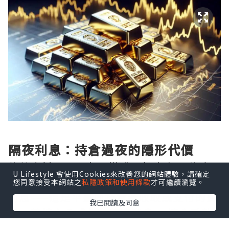
隔夜利息：持倉過夜的隱形代價
倫敦金採用T+0交易模式，投資者可隨時買
U Lifestyle 會使用Cookies來改善您的網站體驗，請確定
賣，但一旦選擇持倉過夜，便會觸發隔夜
您同意接受本網站之
私隱政策和使用條款
才可繼續瀏覽。
利息——這是平臺向持倉者收取或支付的費
我已閱讀及同意
用。其核心公式為：隔夜利息 = 持倉手數
× 合約單位 × 隔夜利率 × 持倉天數 ÷