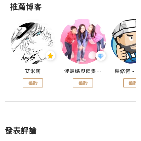
推薦博客
點滴
艾米莉
儍媽媽與兩隻小魔怪之家
追蹤
追蹤
追蹤
發表評論